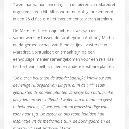
Twee jaar na hun lancering zijn de bieren van Maredret
nog steeds een hit. Altus wordt nu ook gepresenteerd
in een 75 cl fles om het evenement te vieren.areplntn.
De Maredret-bieren zijn het resultaat van de
samenwerking tussen de familiegroep Anthony Martin
en de gemeenschap van Benedictijnse zusters van
Maredret. Spiritualiteit en smaak zijn op een
eenvoudige manier samengekomen voor een reis naar
het hart van spelt, kruiden en andere kostbare planten.
“De bieren belichten de wonderbaarlijke knowhow van
de
de heilige Hildegard van Bingen, al in de 11
eeuw
gebruikten de nonnen planten vanwege hun natuurlijke
deugden om verschillende kwalen van lichaam en geest
te behandelen, zij was een natuurgeneeskundige van
voor haar tijd. De zuster en ons team haalden hun
inspiratie uit de medicinale tuin, de boomgaard en de
moestuin.”
zegt Anthony Martin.