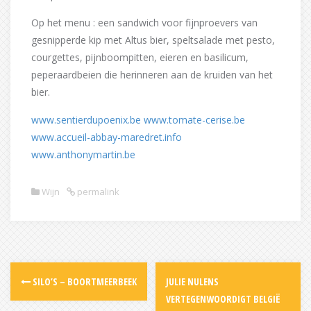
Op het menu : een sandwich voor fijnproevers van
gesnipperde kip met Altus bier, speltsalade met pesto,
courgettes, pijnboompitten, eieren en basilicum,
peperaardbeien die herinneren aan de kruiden van het
bier.
www.sentierdupoenix.be
www.tomate-cerise.be
www.accueil-abbay-maredret.info
www.anthonymartin.be
Wijn
permalink
Post
SILO’S – BOORTMEERBEEK
JULIE NULENS
navigation
VERTEGENWOORDIGT BELGIË