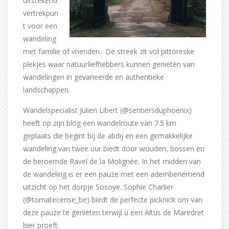
uitstekend
vertrekpun
t voor een
wandeling
met familie of vrienden. De streek zit vol pittoreske
plekjes waar natuurliefhebbers kunnen genieten van
wandelingen in gevarieerde en authentieke
landschappen.
Wandelspecialist Julien Libert (@sentiersduphoenix)
heeft op zijn blog een wandelroute van 7.5 km
geplaats die begint bij de abdij en een gemakkelijke
wandeling van twee uur biedt door wouden, bossen en
de beroemde Ravel de la Molignée. In het midden van
de wandeling is er een pauze met een adembenemend
uitzicht op het dorpje Sosoye. Sophie Charlier
(@tomatecerise_be) biedt de perfecte picknick om van
deze pauze te genieten terwijl u een Altus de Maredret
bier proeft.