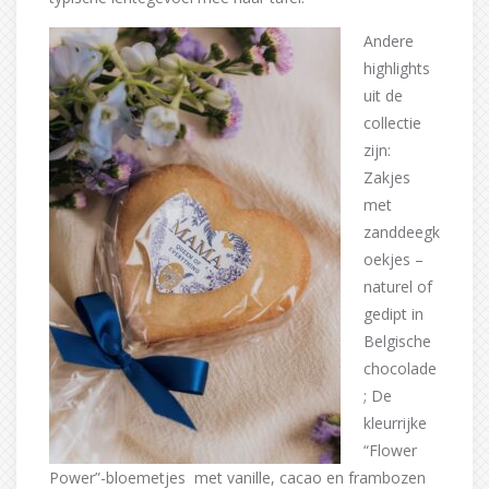
Andere
highlights
uit de
collectie
zijn:
Zakjes
met
zanddeegk
oekjes –
naturel of
gedipt in
Belgische
chocolade
; De
kleurrijke
“Flower
Power”-bloemetjes met vanille, cacao en frambozen