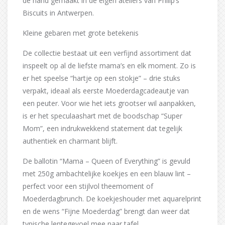
de hand gemaakt in de eigen ateliers van Philip’s
Biscuits in Antwerpen.
Kleine gebaren met grote betekenis
De collectie bestaat uit een verfijnd assortiment dat
inspeelt op al de liefste mama’s en elk moment. Zo is
er het speelse “hartje op een stokje” – drie stuks
verpakt, ideaal als eerste Moederdagcadeautje van
een peuter. Voor wie het iets grootser wil aanpakken,
is er het speculaashart met de boodschap “Super
Mom”, een indrukwekkend statement dat tegelijk
authentiek en charmant blijft.
De ballotin “Mama – Queen of Everything” is gevuld
met 250g ambachtelijke koekjes en een blauw lint –
perfect voor een stijlvol theemoment of
Moederdagbrunch. De koekjeshouder met aquarelprint
en de wens “Fijne Moederdag” brengt dan weer dat
typische lentegevoel mee naar tafel.