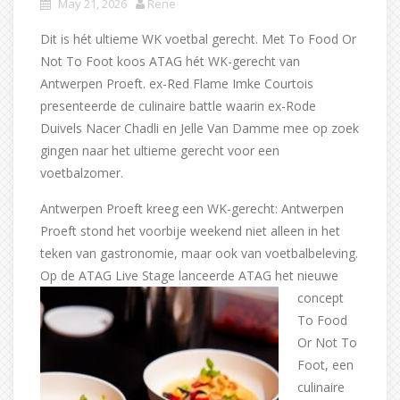
May 21, 2026
Rene
Dit is hét ultieme WK voetbal gerecht. Met To Food Or
Not To Foot koos ATAG hét WK-gerecht van
Antwerpen Proeft. ex-Red Flame Imke Courtois
presenteerde de culinaire battle waarin ex-Rode
Duivels Nacer Chadli en Jelle Van Damme mee op zoek
gingen naar het ultieme gerecht voor een
voetbalzomer.
Antwerpen Proeft kreeg een WK-gerecht: Antwerpen
Proeft stond het voorbije weekend niet alleen in het
teken van gastronomie, maar ook van voetbalbeleving.
Op de ATAG Live Stage lanceerde
ATAG het nieuwe
concept
To Food
Or Not To
Foot, een
culinaire