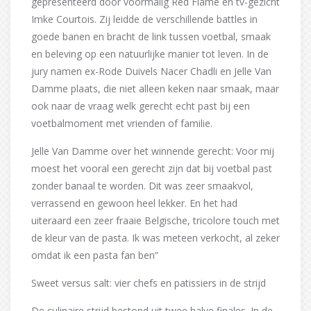
gepresenteerd door voormalig Red Flame en tv-gezicht
Imke Courtois. Zij leidde de verschillende battles in
goede banen en bracht de link tussen voetbal, smaak
en beleving op een natuurlijke manier tot leven. In de
jury namen ex-Rode Duivels Nacer Chadli en Jelle Van
Damme plaats, die niet alleen keken naar smaak, maar
ook naar de vraag welk gerecht echt past bij een
voetbalmoment met vrienden of familie.
Jelle Van Damme over het winnende gerecht: Voor mij
moest het vooral een gerecht zijn dat bij voetbal past
zonder banaal te worden. Dit was zeer smaakvol,
verrassend en gewoon heel lekker. En het had
uiteraard een zeer fraaie Belgische, tricolore touch met
de kleur van de pasta. Ik was meteen verkocht, al zeker
omdat ik een pasta fan ben”
Sweet versus salt: vier chefs en patissiers in de strijd
De culinaire strijd bestond uit twee halve finales. In de