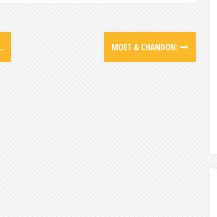
…
MOET & CHANDON: