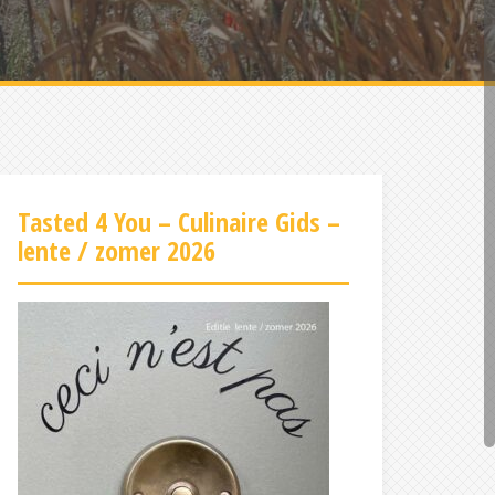
Tasted 4 You – Culinaire Gids –
lente / zomer 2026