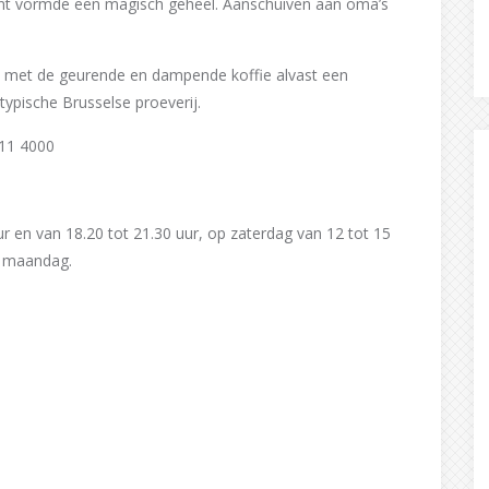
ant vormde een magisch geheel. Aanschuiven aan oma’s
met de geurende en dampende koffie alvast een
ypische Brusselse proeverij.
511 4000
r en van 18.20 tot 21.30 uur, op zaterdag van 12 tot 15
n maandag.