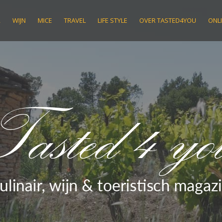
R
WIJN
MICE
TRAVEL
LIFE STYLE
OVER TASTED4YOU
ONLI