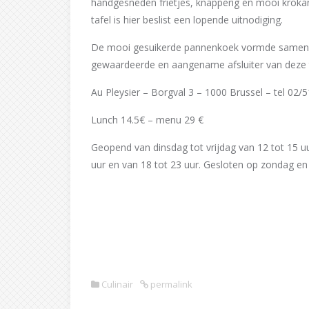
handgesneden frietjes, knapperig en mooi krok
tafel is hier beslist een lopende uitnodiging.
De mooi gesuikerde pannenkoek vormde samen 
gewaardeerde en aangename afsluiter van deze t
Au Pleysier – Borgval 3 – 1000 Brussel – tel 02/
Lunch 14.5€ – menu 29 €
Geopend van dinsdag tot vrijdag van 12 tot 15 uu
uur en van 18 tot 23 uur. Gesloten op zondag e
Culinair
permalink