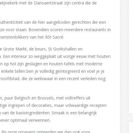
elijnekerk met de Dansaertstraat zijn centra die de
authenticiteit van de hier aangeboden gerechten die een
 ze voor staan. Bovendien scoren meerdere restaurants in
oeristenlokkers van het Ilôt Sacré.
 Grote Markt, de beurs, St Gorikshallen en
an. Een interieur zo weggeplukt uit vorige eeuw met houten
en op hol zijn geslagen en houten tafels met moderne
 enkele tellen ben je volledig geïntegreerd en voel je je
e hoofdstad, die ze weliswaar in een recent verleden nog
n, puur Belgisch en Brussels, met voltreffers uit
tige ingrepen of decoraties, maar volwaardige recepten
van de basisingrediënten. Smaak is een belangrijk
roever optimaal verwennen.
Bij onze proeverij opteerden we dan ook voor