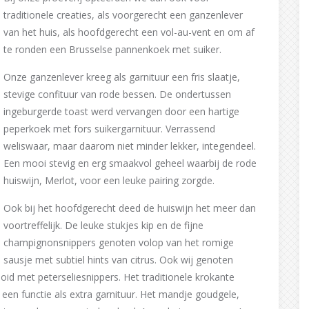
traditionele creaties, als voorgerecht een ganzenlever
van het huis, als hoofdgerecht een vol-au-vent en om af
te ronden een Brusselse pannenkoek met suiker.
Onze ganzenlever kreeg als garnituur een fris slaatje,
stevige confituur van rode bessen. De ondertussen
ingeburgerde toast werd vervangen door een hartige
peperkoek met fors suikergarnituur. Verrassend
weliswaar, maar daarom niet minder lekker, integendeel.
Een mooi stevig en erg smaakvol geheel waarbij de rode
huiswijn, Merlot, voor een leuke pairing zorgde.
Ook bij het hoofdgerecht deed de huiswijn het meer dan
voortreffelijk. De leuke stukjes kip en de fijne
champignonsnippers genoten volop van het romige
sausje met subtiel hints van citrus. Ook wij genoten
id met peterseliesnippers. Het traditionele krokante
een functie als extra garnituur. Het mandje goudgele,