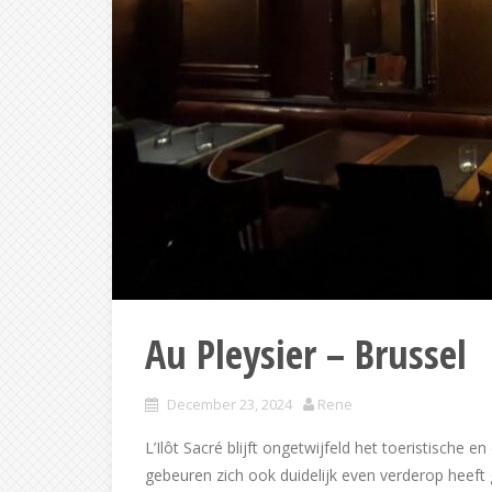
Au Pleysier – Brussel
December 23, 2024
Rene
L’Ilôt Sacré blijft ongetwijfeld het toeristische e
gebeuren zich ook duidelijk even verderop heeft 