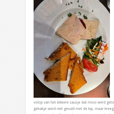
volop van het lekkere sausje dat mooi werd getoo
gebakje werd niet gevuld met de kip, maar kreeg 