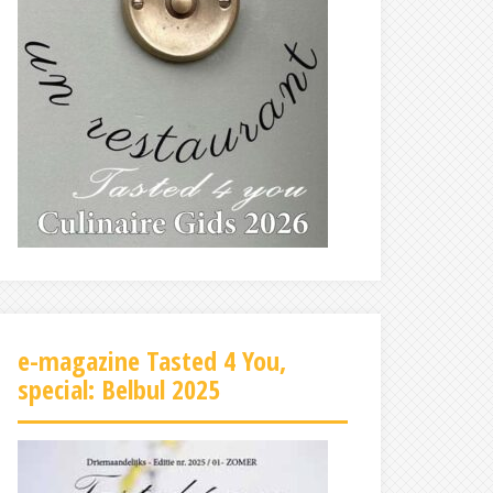
e-magazine Tasted 4 You,
special: Belbul 2025