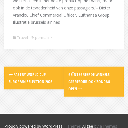
we niet alleen in het beste product op de markt, maar
ook in de tevredenheid van onze passagiers.”- Dieter
Vranckx, Chief Commercial Officer, Lufthansa Group.
Illustratie brussels airlines
Travel
permalink
Post
PASTRY WORLD CUP
GEÏNTEGREERDE WINKELS
navigation
EUROPEAN SELECTION 2026
CARREFOUR OOK ZONDAG
OPEN
Proudly powered by WordPress
|
Theme:
Alizee
by aThemes