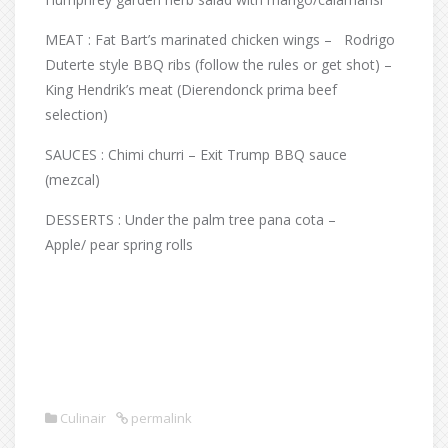
MEAT : Fat Bart’s marinated chicken wings – Rodrigo
Duterte style BBQ ribs (follow the rules or get shot) –
King Hendrik’s meat (Dierendonck prima beef
selection)
SAUCES : Chimi churri – Exit Trump BBQ sauce
(mezcal)
DESSERTS : Under the palm tree pana cota –
Apple/ pear spring rolls
Culinair
permalink