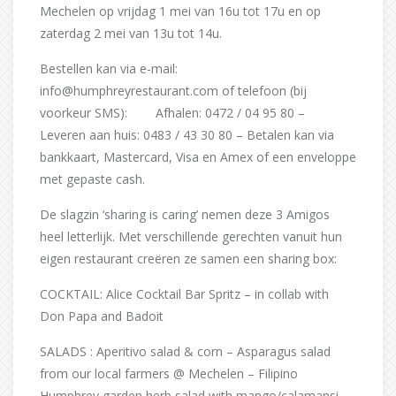
Mechelen op vrijdag 1 mei van 16u tot 17u en op
zaterdag 2 mei van 13u tot 14u.
Bestellen kan via e-mail:
info@humphreyrestaurant.com of telefoon (bij
voorkeur SMS): Afhalen: 0472 / 04 95 80 –
Leveren aan huis: 0483 / 43 30 80 – Betalen kan via
bankkaart, Mastercard, Visa en Amex of een enveloppe
met gepaste cash.
De slagzin ‘sharing is caring’ nemen deze 3 Amigos
heel letterlijk. Met verschillende gerechten vanuit hun
eigen restaurant creëren ze samen een sharing box:
COCKTAIL: Alice Cocktail Bar Spritz – in collab with
Don Papa and Badoit
SALADS : Aperitivo salad & corn – Asparagus salad
from our local farmers @ Mechelen – Filipino
Humphrey garden herb salad with mango/calamansi