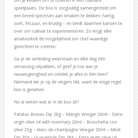
om je keuken om te toveren in een culinaire
speelplaats. De box is zorgvuldig samengesteld om
een breed spectrum aan smaken te dekken: hartig,
zoet, friszuur, en kruidig – en biedt daarmee kansen te
over om culinair te experimenteren. Zo krijgt elke
amateurkok de mogelijkheid om chef-waardige
gerechten te creëren.
Ga je de verleiding weerstaan en elke dag één
verrassing uitpakken, of geef je toe aan je
nieuwsgierigheid en ontdek je alles in één keer?
Niemand die je op de vingers tikt, want de enige regel
hier is genieten.
Nu al weten wat er in de box zit?
Patatas Bravas Dip 28g – Mango Vinegar 20ml – Extra
virgin olive oil with rosemary 20ml – Bruschetta con
olive 25g – Marc-de-champagne Vinegar 20ml – Allioli
Dip 35g – Guacamole Dip 28g – Extra virgin olive oil