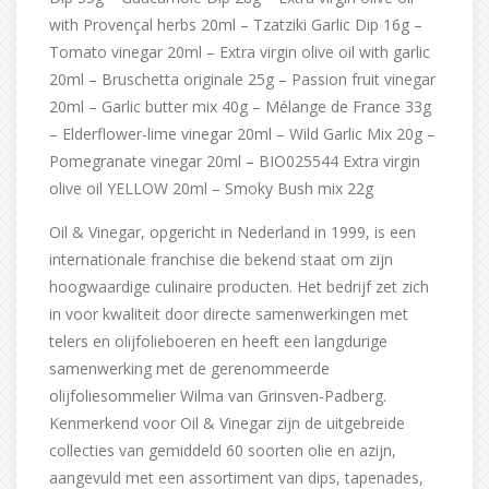
with Provençal herbs 20ml – Tzatziki Garlic Dip 16g –
Tomato vinegar 20ml – Extra virgin olive oil with garlic
20ml – Bruschetta originale 25g – Passion fruit vinegar
20ml – Garlic butter mix 40g – Mélange de France 33g
– Elderflower-lime vinegar 20ml – Wild Garlic Mix 20g –
Pomegranate vinegar 20ml – BIO025544 Extra virgin
olive oil YELLOW 20ml – Smoky Bush mix 22g
Oil & Vinegar, opgericht in Nederland in 1999, is een
internationale franchise die bekend staat om zijn
hoogwaardige culinaire producten. Het bedrijf zet zich
in voor kwaliteit door directe samenwerkingen met
telers en olijfolieboeren en heeft een langdurige
samenwerking met de gerenommeerde
olijfoliesommelier Wilma van Grinsven-Padberg.
Kenmerkend voor Oil & Vinegar zijn de uitgebreide
collecties van gemiddeld 60 soorten olie en azijn,
aangevuld met een assortiment van dips, tapenades,