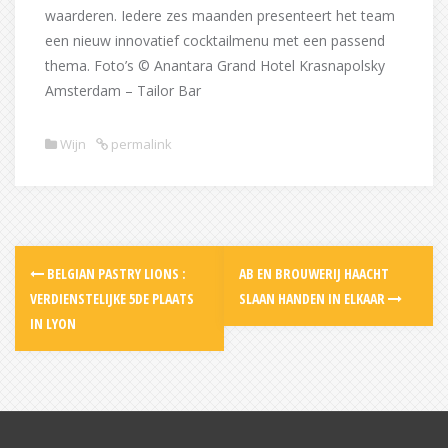
waarderen. Iedere zes maanden presenteert het team
een nieuw innovatief cocktailmenu met een passend
thema. Foto’s © Anantara Grand Hotel Krasnapolsky
Amsterdam – Tailor Bar
Wijn
permalink
Post
BELGIAN PASTRY LIONS :
AB EN BROUWERIJ HAACHT
navigation
VERDIENSTELIJKE 5DE PLAATS
SLAAN HANDEN IN ELKAAR
IN LYON