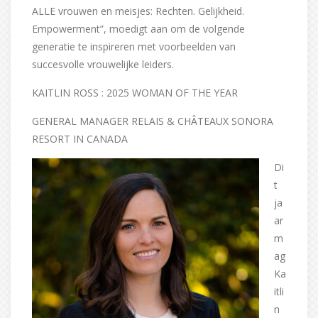
ALLE vrouwen en meisjes: Rechten. Gelijkheid.
Empowerment”, moedigt aan om de volgende
generatie te inspireren met voorbeelden van
succesvolle vrouwelijke leiders.
KAITLIN ROSS : 2025 WOMAN OF THE YEAR
GENERAL MANAGER RELAIS & CHÂTEAUX SONORA
RESORT IN CANADA
Di
t
ja
ar
m
ag
Ka
itli
n