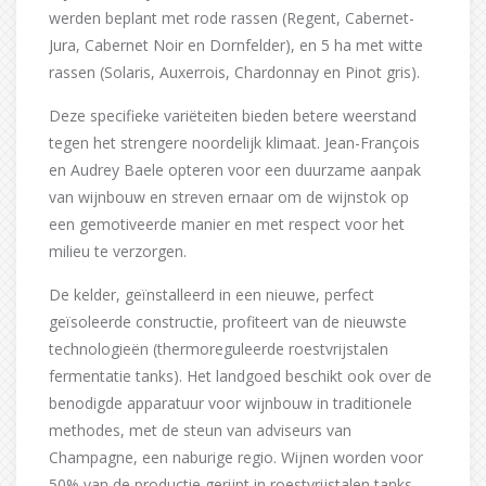
werden beplant met rode rassen (Regent, Cabernet-
Jura, Cabernet Noir en Dornfelder), en 5 ha met witte
rassen (Solaris, Auxerrois, Chardonnay en Pinot gris).
Deze specifieke variëteiten bieden betere weerstand
tegen het strengere noordelijk klimaat. Jean-François
en Audrey Baele opteren voor een duurzame aanpak
van wijnbouw en streven ernaar om de wijnstok op
een gemotiveerde manier en met respect voor het
milieu te verzorgen.
De kelder, geïnstalleerd in een nieuwe, perfect
geïsoleerde constructie, profiteert van de nieuwste
technologieën (thermoreguleerde roestvrijstalen
fermentatie tanks). Het landgoed beschikt ook over de
benodigde apparatuur voor wijnbouw in traditionele
methodes, met de steun van adviseurs van
Champagne, een naburige regio. Wijnen worden voor
50% van de productie gerijpt in roestvrijstalen tanks,