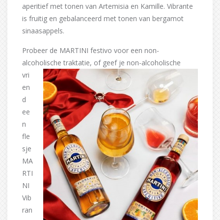
aperitief met tonen van Artemisia en Kamille. Vibrante
is fruitig en gebalanceerd met tonen van bergamot
sinaasappels.
Probeer de MARTINI festivo voor een non-
alcoholische traktatie, of geef je non-alcoholische
vri
en
d
ee
n
fle
sje
MA
RTI
NI
Vib
ran