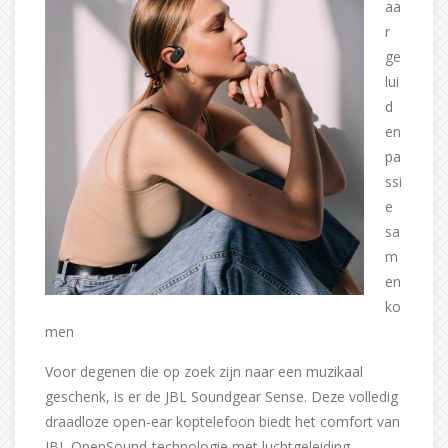
aa
r
ge
lui
d
en
pa
ssi
e
sa
m
en
ko
men
Voor degenen die op zoek zijn naar een muzikaal
geschenk, is er de JBL Soundgear Sense. Deze volledig
draadloze open-ear koptelefoon biedt het comfort van
JBL OpenSound-technologie met luchtgeleiding,