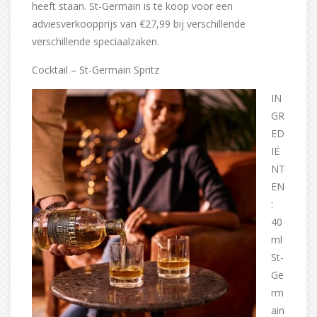
heeft staan. St-Germain is te koop voor een
adviesverkoopprijs van €27,99 bij verschillende
verschillende speciaalzaken.
Cocktail – St-Germain Spritz
IN
GR
ED
IË
NT
EN
:
40
ml
St-
Ge
rm
ain