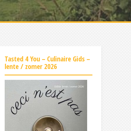
Tasted 4 You – Culinaire Gids –
lente / zomer 2026