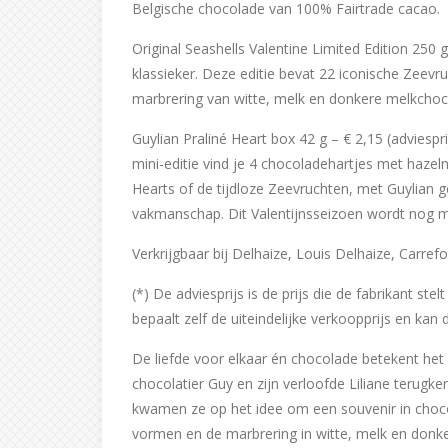
Belgische chocolade van 100% Fairtrade cacao.
Original Seashells Valentine Limited Edition 250 
klassieker. Deze editie bevat 22 iconische Zeev
marbrering van witte, melk en donkere melkchoc
Guylian Praliné Heart box 42 g – € 2,15 (adviesprij
mini-editie vind je 4 chocoladehartjes met hazeln
Hearts of de tijdloze Zeevruchten, met Guylian ge
vakmanschap. Dit Valentijnsseizoen wordt nog mag
Verkrijgbaar bij Delhaize, Louis Delhaize, Carref
(*) De adviesprijs is de prijs die de fabrikant ste
bepaalt zelf de uiteindelijke verkoopprijs en kan 
De liefde voor elkaar én chocolade betekent he
chocolatier Guy en zijn verloofde Liliane terugk
kwamen ze op het idee om een souvenir in choco
vormen en de marbrering in witte, melk en donke