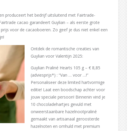
 en produceert het bedrijf uitsluitend met Fairtrade-
airtrade cacao garandeert Guylian – als eerste grote
prijs voor de cacaoboeren. Zo geef je dus niet enkel een
jn!
Ontdek de romantische creaties van
Guylian voor Valentijn 2025:
Guylian Praliné Hearts 105 g – € 8,85
(adviesprijs*) : “Van … voor …!”
Personaliseer deze limited hartvormige
editie! Laat een boodschap achter voor
jouw speciale persoon! Binnenin vind je
10 chocoladehartjes gevuld met
onweerstaanbare hazelnootpraliné
gemaakt van artisanaal geroosterde
hazelnoten en omhuld met premium