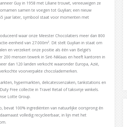
 Wanneer Guy in 1958 met Liliane trouwt, vereeuwigen ze
voornamen samen te voegen tot Guylian; een nieuw
65 jaar later, symbool staat voor momenten met
eproduceerd waar onze Meester Chocolatiers meer dan 800
ctie-eenheid van 27.000m². Dit stelt Guylian in staat om
en en verzekert onze positie als één van België’s
r 200 mensen tewerk in Sint-Niklaas en heeft kantoren in
 meer dan 120 landen verkocht waaronder Europa, Azië,
stverkochte voorverpakte chocolademerken.
markten, hypermarkten, delicatessenzaken, tankstations en
y Free collectie in Travel Retail of taksvrije winkels.
anse Lotte Group.
o, bevat 100% ingrediënten van natuurlijke oorsprong én
 daarnaast volledig recycleerbaar, in lijn met het
com.