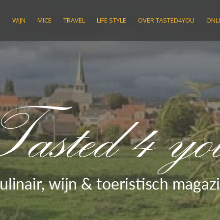
R
WIJN
MICE
TRAVEL
LIFE STYLE
OVER TASTED4YOU
ONLI