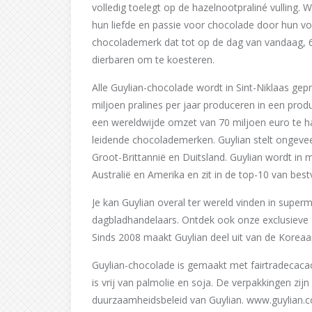
volledig toelegt op de hazelnootpraliné vulling.
hun liefde en passie voor chocolade door hun 
chocolademerk dat tot op de dag van vandaag, 
dierbaren om te koesteren.
Alle Guylian-chocolade wordt in Sint-Niklaas g
miljoen pralines per jaar produceren in een produ
een wereldwijde omzet van 70 miljoen euro te hal
leidende chocolademerken. Guylian stelt ongevee
Groot-Brittannië en Duitsland. Guylian wordt in
Australië en Amerika en zit in de top-10 van be
Je kan Guylian overal ter wereld vinden in super
dagbladhandelaars. Ontdek ook onze exclusieve Dut
Sinds 2008 maakt Guylian deel uit van de Korea
Guylian-chocolade is gemaakt met fairtradecaca
is vrij van palmolie en soja. De verpakkingen zijn
duurzaamheidsbeleid van Guylian. www.guylian.