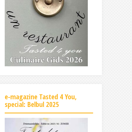
e-magazine Tasted 4 You,
special: Belbul 2025