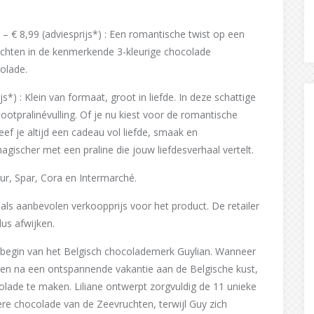
g – € 8,99 (adviesprijs*) : Een romantische twist op een
ruchten in de kenmerkende 3-kleurige chocolade
olade.
s*) : Klein van formaat, groot in liefde. In deze schattige
ootpralinévulling. Of je nu kiest voor de romantische
ef je altijd een cadeau vol liefde, smaak en
ischer met een praline die jouw liefdesverhaal vertelt.
our, Spar, Cora en Intermarché.
lt als aanbevolen verkoopprijs voor het product. De retailer
dus afwijken.
t begin van het Belgisch chocolademerk Guylian. Wanneer
eren na een ontspannende vakantie aan de Belgische kust,
lade te maken. Liliane ontwerpt zorgvuldig de 11 unieke
re chocolade van de Zeevruchten, terwijl Guy zich