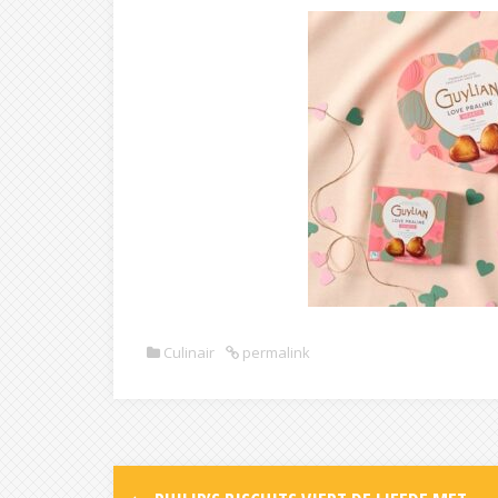
Culinair
permalink
Post