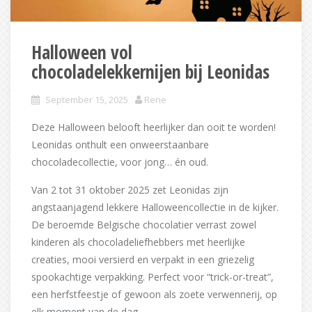
Halloween vol
chocoladelekkernijen bij Leonidas
September 15, 2025
Rene
Deze Halloween belooft heerlijker dan ooit te worden!
Leonidas onthult een onweerstaanbare
chocoladecollectie, voor jong… én oud.
Van 2 tot 31 oktober 2025 zet Leonidas zijn
angstaanjagend lekkere Halloweencollectie in de kijker.
De beroemde Belgische chocolatier verrast zowel
kinderen als chocoladeliefhebbers met heerlijke
creaties, mooi versierd en verpakt in een griezelig
spookachtige verpakking. Perfect voor “trick-or-treat”,
een herfstfeestje of gewoon als zoete verwennerij, op
elk moment van de dag.