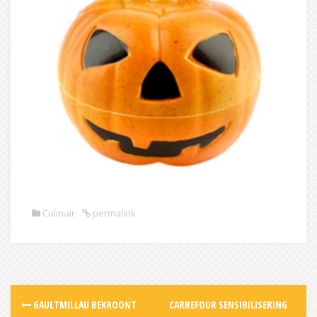
Culinair
permalink
Post
GAULTMILLAU BEKROONT
CARREFOUR SENSIBILISERING