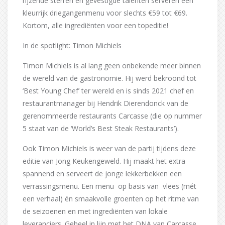
rijzende sterren en gevestigde talenten serveren een
kleurrijk driegangenmenu voor slechts €59 tot €69.
Kortom, alle ingrediënten voor een topeditie!
In de spotlight: Timon Michiels
Timon Michiels is al lang geen onbekende meer binnen
de wereld van de gastronomie. Hij werd bekroond tot
‘Best Young Chef’ ter wereld en is sinds 2021 chef en
restaurantmanager bij Hendrik Dierendonck van de
gerenommeerde restaurants Carcasse (die op nummer
5 staat van de ‘World’s Best Steak Restaurants’).
Ook Timon Michiels is weer van de partij tijdens deze
editie van Jong Keukengeweld. Hij maakt het extra
spannend en serveert de jonge lekkerbekken een
verrassingsmenu. Een menu op basis van vlees (mét
een verhaal) én smaakvolle groenten op het ritme van
de seizoenen en met ingrediënten van lokale
leveranciers. Geheel in lijn met het DNA van Carcasse