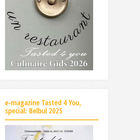
e-magazine Tasted 4 You,
special: Belbul 2025