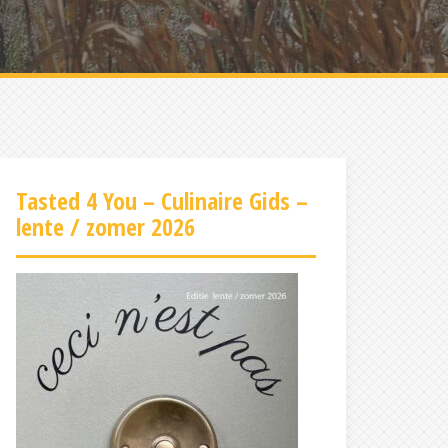
Tasted 4 You – Culinaire Gids –
lente / zomer 2026