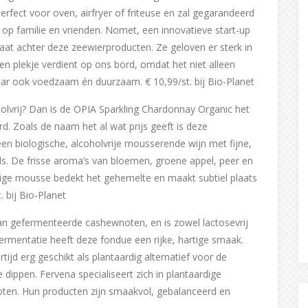
perfect voor oven, airfryer of friteuse en zal gegarandeerd
op familie en vrienden. Nomet, een innovatieve start-up
taat achter deze zeewierproducten. Ze geloven er sterk in
en plekje verdient op ons bord, omdat het niet alleen
maar ook voedzaam én duurzaam. € 10,99/st. bij Bio-Planet
holvrij? Dan is de OPIA Sparkling Chardonnay Organic het
d. Zoals de naam het al wat prijs geeft is deze
n biologische, alcoholvrije mousserende wijn met fijne,
s. De frisse aroma’s van bloemen, groene appel, peer en
ige mousse bedekt het gehemelte en maakt subtiel plaats
. bij Bio-Planet
n gefermenteerde cashewnoten, en is zowel lactosevrij
e fermentatie heeft deze fondue een rijke, hartige smaak.
rtijd erg geschikt als plantaardig alternatief voor de
dippen. Fervena specialiseert zich in plantaardige
ten. Hun producten zijn smaakvol, gebalanceerd en