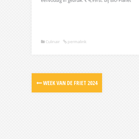
eenvoudig in gebruik. € 4,99/st. bij Bio-Planet
Culinair
permalink
Post
WEEK VAN DE FRIET 2024
navigation