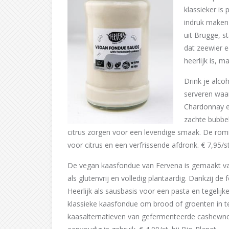
klassieker is 
indruk maken 
uit Brugge, s
dat zeewier e
heerlijk is, 
Drink je alco
serveren waar
Chardonnay ee
zachte bubbel
citrus zorgen voor een levendige smaak. De rom
voor citrus en een verfrissende afdronk. € 7,95/st
De vegan kaasfondue van Fervena is gemaakt va
als glutenvrij en volledig plantaardig. Dankzij d
Heerlijk als sausbasis voor een pasta en tegelijke
klassieke kaasfondue om brood of groenten in te 
kaasalternatieven van gefermenteerde cashewno