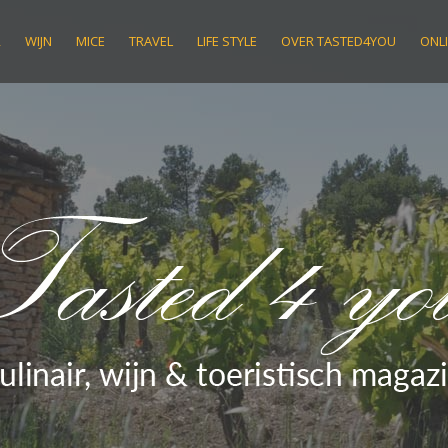
R
WIJN
MICE
TRAVEL
LIFE STYLE
OVER TASTED4YOU
ONLI