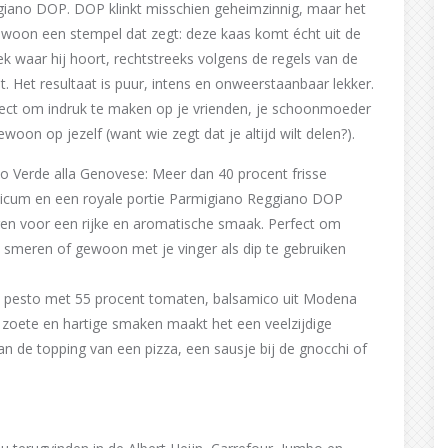
iano DOP. DOP klinkt misschien geheimzinnig, maar het
ewoon een stempel dat zegt: deze kaas komt écht uit de
ek waar hij hoort, rechtstreeks volgens de regels van de
t. Het resultaat is puur, intens en onweerstaanbaar lekker.
ect om indruk te maken op je vrienden, je schoonmoeder
ewoon op jezelf (want wie zegt dat je altijd wilt delen?).
o Verde alla Genovese: Meer dan 40 procent frisse
licum en een royale portie Parmigiano Reggiano DOP
en voor een rijke en aromatische smaak. Perfect om
e smeren of gewoon met je vinger als dip te gebruiken
e pesto met 55 procent tomaten, balsamico uit Modena
zoete en hartige smaken maakt het een veelzijdige
n de topping van een pizza, een sausje bij de gnocchi of