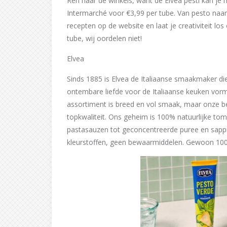
Ren naar de winkels, want de Elvea pesti kan je 
Intermarché voor €3,99 per tube. Van pesto naar
recepten op de website en laat je creativiteit lo
tube, wij oordelen niet!
Elvea
Sinds 1885 is Elvea de Italiaanse smaakmaker die
ontembare liefde voor de Italiaanse keuken vo
assortiment is breed en vol smaak, maar onze bel
topkwaliteit. Ons geheim is 100% natuurlijke tom
pastasauzen tot geconcentreerde puree en sapp
kleurstoffen, geen bewaarmiddelen. Gewoon 100