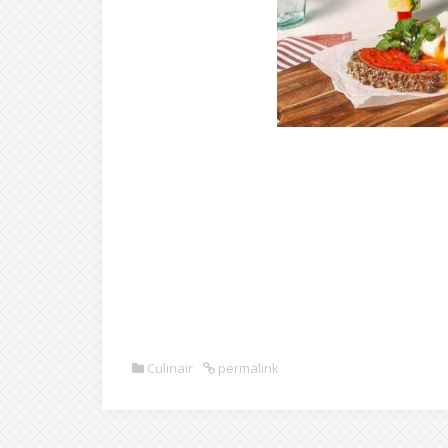
Culinair
permalink