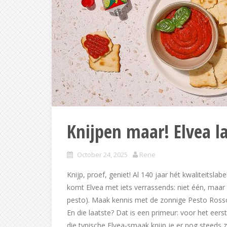
Knijpen maar! Elvea la
October 24, 2025
Rene
Knijp, proef, geniet! Al 140 jaar hét kwaliteitsl
komt Elvea met iets verrassends: niet één, maar
pesto). Maak kennis met de zonnige Pesto Rosso
En die laatste? Dat is een primeur: voor het ee
die typische Elvea-smaak knijp je er nog steeds