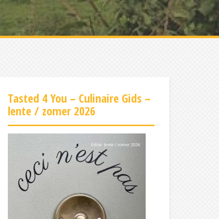
Tasted 4 You – Culinaire Gids –
lente / zomer 2026