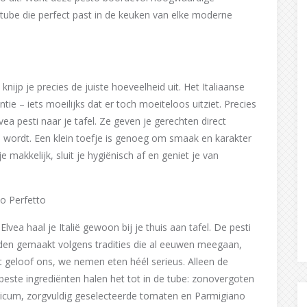
ptube die perfect past in de keuken van elke moderne
nijp je precies de juiste hoeveelheid uit. Het Italiaanse
e – iets moeilijks dat er toch moeiteloos uitziet. Precies
a pesti naar je tafel. Ze geven je gerechten direct
ld wordt. Een klein toefje is genoeg om smaak en karakter
 makkelijk, sluit je hygiënisch af en geniet je van
o Perfetto
Elvea haal je Italië gewoon bij je thuis aan tafel. De pesti
en gemaakt volgens tradities die al eeuwen meegaan,
 geloof ons, we nemen eten héél serieus. Alleen de
rbeste ingrediënten halen het tot in de tube: zonovergoten
licum, zorgvuldig geselecteerde tomaten en Parmigiano