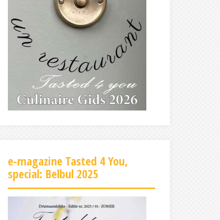
e-magazine Tasted 4 You,
special: Belbul 2025