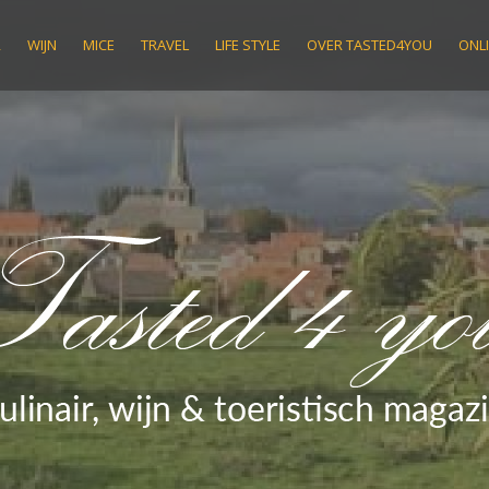
R
WIJN
MICE
TRAVEL
LIFE STYLE
OVER TASTED4YOU
ONLI