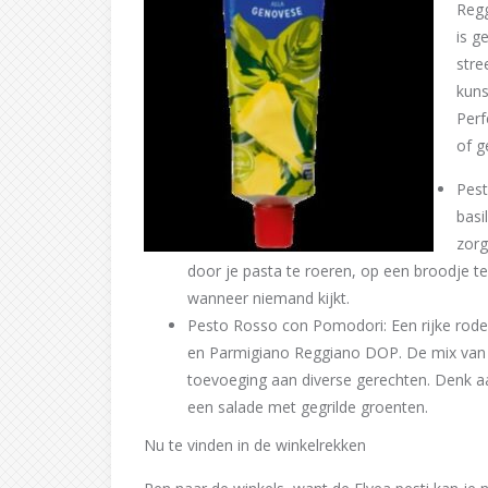
Regg
is g
stre
kuns
Perf
of g
Pest
basi
zorg
door je pasta te roeren, op een broodje t
wanneer niemand kijkt.
Pesto Rosso con Pomodori: Een rijke rod
en Parmigiano Reggiano DOP. De mix van 
toevoeging aan diverse gerechten. Denk aa
een salade met gegrilde groenten.
Nu te vinden in de winkelrekken