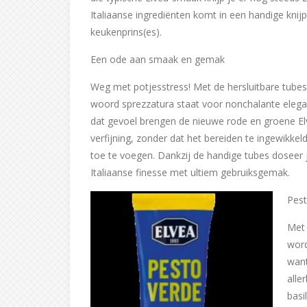
Italiaanse ingrediënten komt in een handige knij
keukenprins(es).
Een ode aan smaak en gemak
Weg met potjesstress! Met de hersluitbare tubes k
woord sprezzatura staat voor nonchalante eleganti
dat gevoel brengen de nieuwe rode en groene Elve
verfijning, zonder dat het bereiden te ingewikke
toe te voegen. Dankzij de handige tubes doseer je
Italiaanse finesse met ultiem gebruiksgemak.
Pest
Met 
word
want
alle
basi