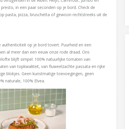
nu terugvinden in de Albert Heijn, Carrefour, Jumbo en
 presto, in een paar seconden op je bord. Check de
s op pasta, pizza, bruschetta of gewoon rechtstreeks uit de
 authenticiteit op je bord tovert. Puurheid en een
rmen al meer dan een eeuw onze rode draad. Ons
ofte blijft simpel: 100% natuurlijke tomaten van
aten van topkwaliteit, van fluweelzachte passata en rijke
ige blokjes. Geen kunstmatige toevoegingen, geen
% naturale, 100% Elvea.