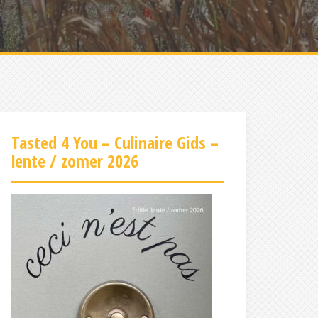
Tasted 4 You – Culinaire Gids –
lente / zomer 2026