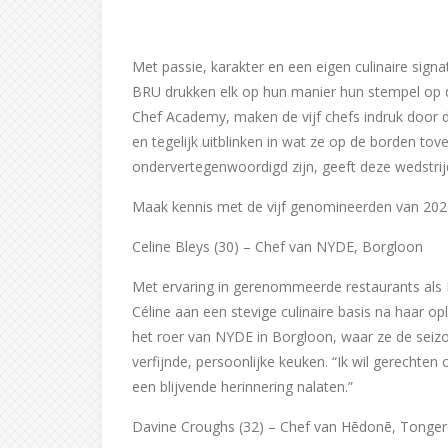
Met passie, karakter en een eigen culinaire sign
BRU drukken elk op hun manier hun stempel op 
Chef Academy, maken de vijf chefs indruk door d
en tegelijk uitblinken in wat ze op de borden to
ondervertegenwoordigd zijn, geeft deze wedstrij
Maak kennis met de vijf genomineerden van 202
Celine Bleys (30) – Chef van NYDE, Borgloon
Met ervaring in gerenommeerde restaurants als
Céline aan een stevige culinaire basis na haar o
het roer van NYDE in Borgloon, waar ze de seiz
verfijnde, persoonlijke keuken. “Ik wil gerechten 
een blijvende herinnering nalaten.”
Davine Croughs (32) – Chef van Hēdonē, Tonge