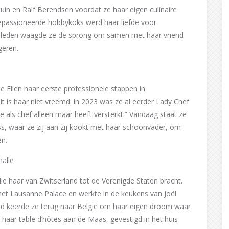
tuin en Ralf Berendsen voordat ze haar eigen culinaire
gepassioneerde hobbykoks werd haar liefde voor
geleden waagde ze de sprong om samen met haar vriend
geren.
e Elien haar eerste professionele stappen in
it is haar niet vreemd: in 2023 was ze al eerder Lady Chef
e als chef alleen maar heeft versterkt.” Vandaag staat ze
s, waar ze zij aan zij kookt met haar schoonvader, om
en.
malle
die haar van Zwitserland tot de Verenigde Staten bracht.
 het Lausanne Palace en werkte in de keukens van Joël
and keerde ze terug naar België om haar eigen droom waar
haar table d’hôtes aan de Maas, gevestigd in het huis