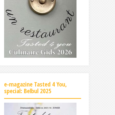
e-magazine Tasted 4 You,
special: Belbul 2025