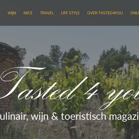
R
WIJN
MICE
TRAVEL
LIFE STYLE
OVER TASTED4YOU
ONLI