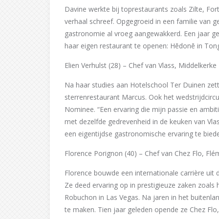
Davine werkte bij toprestaurants zoals Zilte, For
verhaal schreef. Opgegroeid in een familie van 
gastronomie al vroeg aangewakkerd. Een jaar 
haar eigen restaurant te openen: Hēdonē in Ton
Elien Verhulst (28) – Chef van Vlass, Middelkerke
Na haar studies aan Hotelschool Ter Duinen zett
sterrenrestaurant Marcus. Ook het wedstrijdcircu
Nominee. “Een ervaring die mijn passie en ambiti
met dezelfde gedrevenheid in de keuken van Vlas
een eigentijdse gastronomische ervaring te bied
Florence Porignon (40) – Chef van Chez Flo, Flé
Florence bouwde een internationale carrière uit 
Ze deed ervaring op in prestigieuze zaken zoals
Robuchon in Las Vegas. Na jaren in het buitenl
te maken. Tien jaar geleden opende ze Chez Flo, 