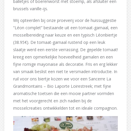
balletjes of boerenworst met stoemp, als afsluiter een
brussels vanille-ijs.
Wij opteerden bij onze proeverij voor de huissuggestie
“Léon complet” bestaande uit een tomaat-garnaal, een
mosselbereiding naar keuze en een typisch Léonbiertje
(38.95€). De tomaat-garnaal rustend op een leuk
slaatje werd een eerste verrassing. De gepelde tomaat!
kreeg een opmerkelijke hoeveelheid garnalen en een
fijne romige mayonaise als decoratie. Fris en erg lekker
van smaak beslist een niet te versmaden introductie. In
ruil voor ons biertje kozen we voor een Sancerre La
Grandmontains – Bio Laporte Loirestreek; met fijne
aromatische toetsen die een mooie partner vormden
met het voorgerecht en zich nadien bij de
mosselcreaties ontwikkelden tot en ideale compagnon.