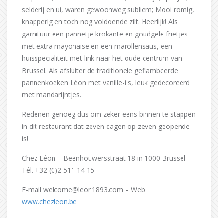
selderij en ui, waren gewoonweg subliem; Mooi romig,
knapperig en toch nog voldoende zilt. Heerlijk! Als
garnituur een pannetje krokante en goudgele frietjes
met extra mayonaise en een marollensaus, een
huisspecialiteit met link naar het oude centrum van
Brussel. Als afsluiter de traditionele geflambeerde
pannenkoeken Léon met vanille-ijs, leuk gedecoreerd
met mandarijntjes.
Redenen genoeg dus om zeker eens binnen te stappen
in dit restaurant dat zeven dagen op zeven geopende
is!
Chez Léon – Beenhouwersstraat 18 in 1000 Brussel –
Tél. +32 (0)2 511 14 15
E-mail welcome@leon1893.com – Web
www.chezleon.be