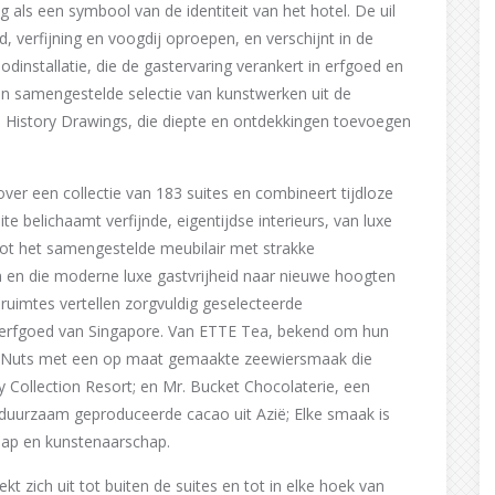
als een symbool van de identiteit van het hotel. De uil
d, verfijning en voogdij oproepen, en verschijnt in de
dinstallatie, die de gastervaring verankert in erfgoed en
een samengestelde selectie van kunstwerken uit de
l History Drawings, die diepte en ontdekkingen toevoegen
over een collectie van 183 suites en combineert tijdloze
ite belichaamt verfijnde, eigentijdse interieurs, van luxe
tot het samengestelde meubilair met strakke
n en die moderne luxe gastvrijheid naar nieuwe hoogten
 ruimtes vertellen zorgvuldig geselecteerde
e erfgoed van Singapore. Van ETTE Tea, bekend om hun
r Nuts met een op maat gemaakte zeewiersmaak die
 Collection Resort; en Mr. Bucket Chocolaterie, een
 duurzaam geproduceerde cacao uit Azië; Elke smaak is
hap en kunstenaarschap.
ekt zich uit tot buiten de suites en tot in elke hoek van