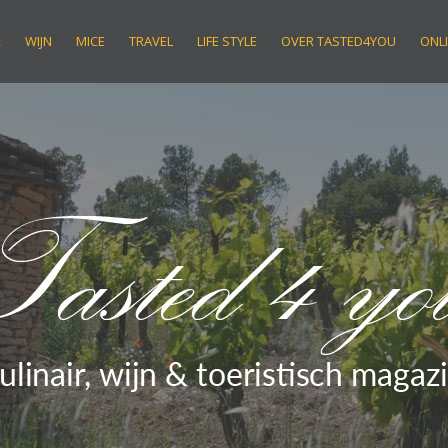
R
WIJN
MICE
TRAVEL
LIFE STYLE
OVER TASTED4YOU
ONLI