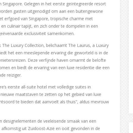
in Singapore. Gelegen in het eerste geïntegreerde resort
 worden gasten uitgenodigd om aan een buitengewone
 het erfgoed van Singapore, tropische charme met
it en culinair tapijt, en zich onder te dompelen in een
ngeëvenaarde exclusiviteit samenkomen.
The Luxury Collection, belichaamt The Laurus, a Luxury
 biedt het een meeslepende ervaring die geworteld is in de
nietersreizen. Deze verfijnde haven omarmt de belofte
komen en biedt de ervaring van een luxe residentie die een
de reiziger.
’s eerste all-suite hotel met volledige suites in
nieuwe maatstaven te zetten op het gebied van luxe
luchtsoord te bieden dat aanvoelt als thuis”, aldus mevrouw
en designelementen de veeleisende smaak van een
 afkomstig uit Zuidoost-Azië en ooit gevonden in de