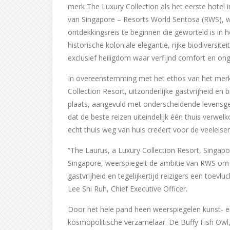
merk The Luxury Collection als het eerste hotel 
van Singapore – Resorts World Sentosa (RWS),
ontdekkingsreis te beginnen die geworteld is in
historische koloniale elegantie, rijke biodiversite
exclusief heiligdom waar verfijnd comfort en o
In overeenstemming met het ethos van het merk 
Collection Resort, uitzonderlijke gastvrijheid en
plaats, aangevuld met onderscheidende levensge
dat de beste reizen uiteindelijk één thuis verwel
echt thuis weg van huis creëert voor de veeleisen
“The Laurus, a Luxury Collection Resort, Singapore
Singapore, weerspiegelt de ambitie van RWS om 
gastvrijheid en tegelijkertijd reizigers een toev
Lee Shi Ruh, Chief Executive Officer.
Door het hele pand heen weerspiegelen kunst- 
kosmopolitische verzamelaar. De Buffy Fish Owl,