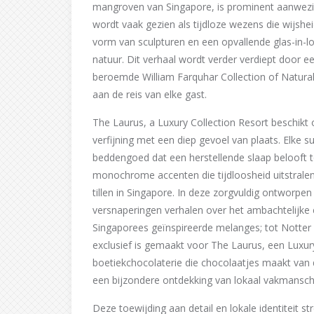
mangroven van Singapore, is prominent aanwezig 
wordt vaak gezien als tijdloze wezens die wijshei
vorm van sculpturen en een opvallende glas-in-loo
natuur. Dit verhaal wordt verder verdiept door 
beroemde William Farquhar Collection of Natura
aan de reis van elke gast.
The Laurus, a Luxury Collection Resort beschikt 
verfijning met een diep gevoel van plaats. Elke su
beddengoed dat een herstellende slaap belooft 
monochrome accenten die tijdloosheid uitstrale
tillen in Singapore. In deze zorgvuldig ontworpen
versnaperingen verhalen over het ambachtelijk
Singaporees geïnspireerde melanges; tot Notte
exclusief is gemaakt voor The Laurus, een Luxury
boetiekchocolaterie die chocolaatjes maakt van
een bijzondere ontdekking van lokaal vakmansc
Deze toewijding aan detail en lokale identiteit str