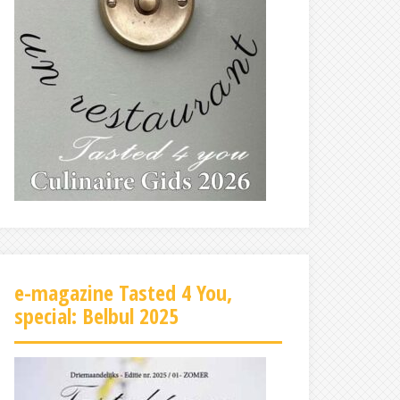
e-magazine Tasted 4 You,
special: Belbul 2025