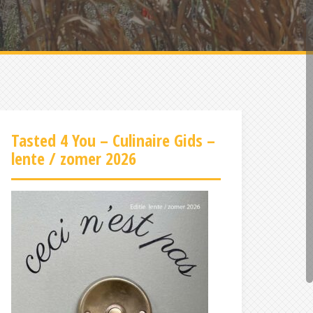
Tasted 4 You – Culinaire Gids –
lente / zomer 2026