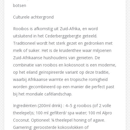
botsen
Culturele achtergrond
Rooibos is afkomstig uit Zuid-Afrika, en word
uitsluitend in het Cederberggebergte geteeld.
Traditioneel wordt het sterk gezet en gedronken met
melk of suiker. Het is de kruidenthee waar miljoenen
Zuid-Afrikaanse huishoudens van genieten. De
combinatie van rooibos en kokosnoot is een moderne,
op het eiland geïnspireerde variant op deze traditie,
waarbij Afrikaanse warmte en tropische romigheid
worden gecombineerd op een manier die perfect past
bij het mondiale cafélandschap.
Ingrediënten (200ml drink) : 4–5 g rooibos (of 2 volle
theelepel)s; 100 ml gefilterd/ spa water; 100 ml Alpro
Coconut. Optioneel: ¼ theelepel honing of agave.
Garnering: geroosterde kokosvlokken of