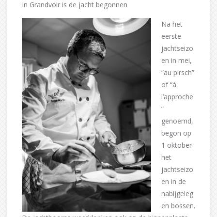
In Grandvoir is de jacht begonnen
Na het
eerste
jachtseizo
en in mei,
“au pirsch”
of “à
l’approche
”
genoemd,
begon op
1 oktober
het
jachtseizo
en in de
nabijgeleg
en bossen.