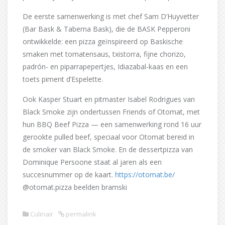
De eerste samenwerking is met chef Sam D’Huyvetter
(Bar Bask & Taberna Bask), die de BASK Pepperoni
ontwikkelde: een pizza geïnspireerd op Baskische
smaken met tomatensaus, txistorra, fijne chorizo,
padrón- en piparrapepertjes, Idiazabal-kaas en een
toets piment d’Espelette.
Ook Kasper Stuart en pitmaster Isabel Rodrigues van
Black Smoke zijn ondertussen Friends of Otomat, met
hun BBQ Beef Pizza — een samenwerking rond 16 uur
gerookte pulled beef, speciaal voor Otomat bereid in
de smoker van Black Smoke. En de dessertpizza van
Dominique Persoone staat al jaren als een
succesnummer op de kaart.
https://otomat.be/
@otomat.pizza beelden bramski
Culinair
permalink