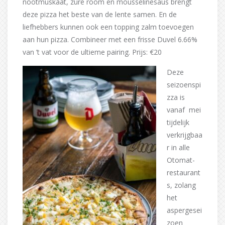
nootmuskaat, zure room en mousselinesaus brengt
deze pizza het beste van de lente samen. En de
liefhebbers kunnen ook een topping zalm toevoegen
aan hun pizza. Combineer met een frisse Duvel 6.66%
van ’t vat voor de ultieme pairing. Prijs: €20
Deze
seizoenspi
zza is
vanaf mei
tijdelijk
verkrijgbaa
r in alle
Otomat-
restaurant
s, zolang
het
aspergesei
zoen