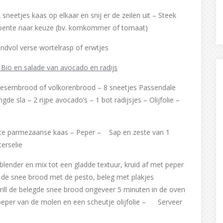
neetjes kaas op elkaar en snij er de zeilen uit – Steek
 groente naar keuze (bv. komkommer of tomaat)
ndvol verse wortelrasp of erwtjes
 Bio en salade van avocado en radijs
rdesembrood of volkorenbrood – 8 sneetjes Passendale
e sla – 2 rijpe avocado’s – 1 bot radijsjes – Olijfolie –
spte parmezaanse kaas – Peper – Sap en zeste van 1
terselie
 blender en mix tot een gladde textuur, kruid af met peper
 de snee brood met de pesto, beleg met plakjes
rill de belegde snee brood ongeveer 5 minuten in de oven
, peper van de molen en een scheutje olijfolie – Serveer