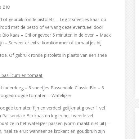
e BIO
od of gebruik ronde pistolets – Leg 2 sneetjes kaas op
t brood met de pesto of vervang deze eventueel door
Bio kaas – Gril ongeveer 5 minuten in de oven – Maak
zijn – Serveer er extra komkommer of tomaatjes bij
e. Of gebruik ronde pistolets in plaats van een snee
 basilicum en tomaat
r bladerdeeg – 8 sneetjes Passendale Classic Bio – 8
 zongedroogde tomaten – Wafelijzer
roogde tomaten fijn en verdeel gelijkmatig over 1 vel
Passendale Bio kaas en leg er het tweede vel
dat ze in het wafelijzer passen (vorm maakt niet uit) –
n, haal ze eruit wanneer ze krokant en goudbruin zijn