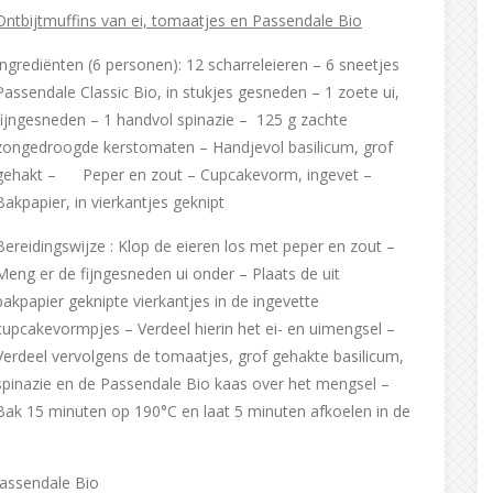
Ontbijtmuffins van ei, tomaatjes en Passendale Bio
Ingrediënten (6 personen): 12 scharreleieren – 6 sneetjes
Passendale Classic Bio, in stukjes gesneden – 1 zoete ui,
fijngesneden – 1 handvol spinazie – 125 g zachte
zongedroogde kerstomaten – Handjevol basilicum, grof
gehakt – Peper en zout – Cupcakevorm, ingevet –
Bakpapier, in vierkantjes geknipt
Bereidingswijze : Klop de eieren los met peper en zout –
Meng er de fijngesneden ui onder – Plaats de uit
bakpapier geknipte vierkantjes in de ingevette
cupcakevormpjes – Verdeel hierin het ei- en uimengsel –
Verdeel vervolgens de tomaatjes, grof gehakte basilicum,
spinazie en de Passendale Bio kaas over het mengsel –
Bak 15 minuten op 190°C en laat 5 minuten afkoelen in de
assendale Bio