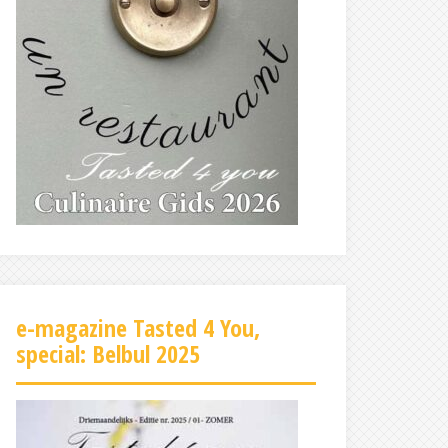
e-magazine Tasted 4 You,
special: Belbul 2025