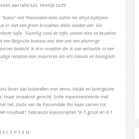
één aan tafel lust. Heerlijk toch!
 “bokes” met Passendale-kaas zullen me altijd bijblijven.
 ze er met een groot broodmes dikke sneden van. Die
mlacht Sofie. “Gezellig rond de tafel, samen eten en keuvelen
t een Belgische biokaas was dan ook een plezierige
arom bedacht ik drie recepten die ik ook vertaalde in een
udige recepten kan inspireren om iets lokaals en biologisch
iets liever dan kokerellen met verse, lokale en biologische
uur, maar smaakvol gerecht. Sofie experimenteerde met
met het zoute van de Passendale Bio kaas samen tot
t resultaat? Delicieuze kaasrecepten “in ‘t groot en in ‘t
R E C E P T E N