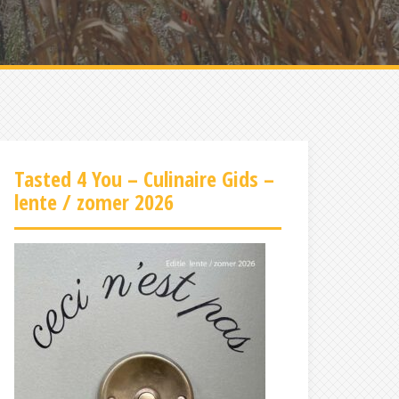
Tasted 4 You – Culinaire Gids –
lente / zomer 2026