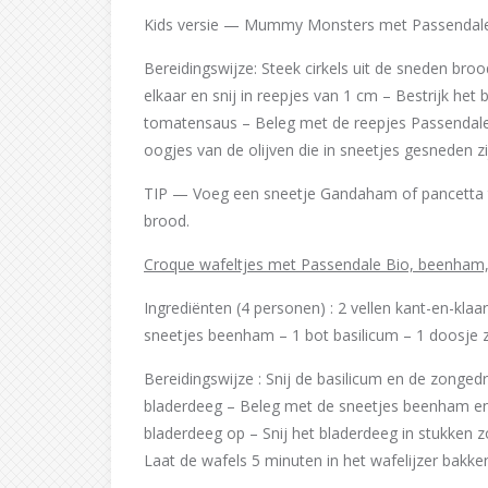
Kids versie — Mummy Monsters met Passendal
Bereidingswijze: Steek cirkels uit de sneden bro
elkaar en snij in reepjes van 1 cm – Bestrijk he
tomatensaus – Beleg met de reepjes Passendale 
oogjes van de olijven die in sneetjes gesneden 
TIP — Voeg een sneetje Gandaham of pancetta to
brood.
Croque wafeltjes met Passendale Bio, beenham,
Ingrediënten (4 personen) : 2 vellen kant-en-klaa
sneetjes beenham – 1 bot basilicum – 1 doosje
Bereidingswijze : Snij de basilicum en de zonged
bladerdeeg – Beleg met de sneetjes beenham en 
bladerdeeg op – Snij het bladerdeeg in stukken zo
Laat de wafels 5 minuten in het wafelijzer bakke