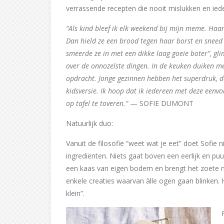
verrassende recepten die nooit mislukken en ieder
“Als kind bleef ik elk weekend bij mijn meme. Haar
Dan hield ze een brood tegen haar borst en sneed
smeerde ze in met een dikke laag goeie boter”, gli
over de onnozelste dingen. In de keuken duiken me
opdracht. Jonge gezinnen hebben het superdruk, da
kidsversie. Ik hoop dat ik iedereen met deze eenvo
op tafel te toveren.“
— SOFIE DUMONT
Natuurlijk duo:
Vanuit de filosofie “weet wat je eet” doet Sofie n
ingrediënten. Niets gaat boven een eerlijk en p
een kaas van eigen bodem en brengt het zoete 
enkele creaties waarvan àlle ogen gaan blinken. He
klein”.