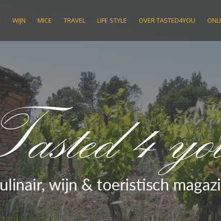
R
WIJN
MICE
TRAVEL
LIFE STYLE
OVER TASTED4YOU
ONLI