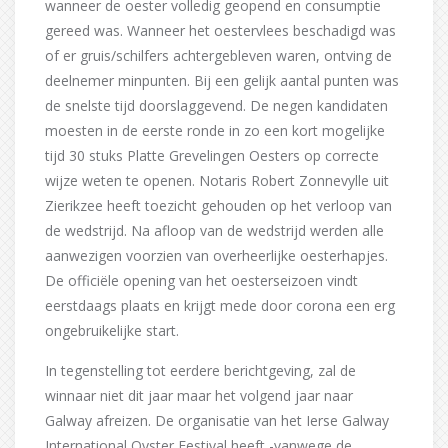
wanneer de oester volledig geopend en consumptie
gereed was. Wanneer het oestervlees beschadigd was
of er gruis/schilfers achtergebleven waren, ontving de
deelnemer minpunten. Bij een gelijk aantal punten was
de snelste tijd doorslaggevend. De negen kandidaten
moesten in de eerste ronde in zo een kort mogelijke
tijd 30 stuks Platte Grevelingen Oesters op correcte
wijze weten te openen. Notaris Robert Zonnevylle uit
Zierikzee heeft toezicht gehouden op het verloop van
de wedstrijd. Na afloop van de wedstrijd werden alle
aanwezigen voorzien van overheerlijke oesterhapjes.
De officiële opening van het oesterseizoen vindt
eerstdaags plaats en krijgt mede door corona een erg
ongebruikelijke start.
In tegenstelling tot eerdere berichtgeving, zal de
winnaar niet dit jaar maar het volgend jaar naar
Galway afreizen. De organisatie van het Ierse Galway
International Oyster Festival heeft -vanwege de