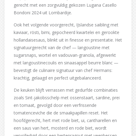
gerecht met een zorgvuldig gekozen Lugana Casello
Bondoni 2024 uit Lombardije.
Ook het volgende voorgerecht, IJslandse saibling met
kaviaar, rösti, bimi, gepocheerd kwartelei en gerookte
hollandaisesaus, blinkt uit in finesse en presentatie. Het
signatuurgerecht van de chef — langoustine met
sugarsnaps, wortel en vadouvan-granola, afgewerkt
met langoustinecoulis en sinaasappel beurre blanc —
bevestigt de culinaire signatuur van chef Hermans:
krachtig, gelaagd en perfect uitgebalanceerd.
De keuken blijft verrassen met gedurfde combinaties
zoals Sint-jakobsschelp met ossenstaart, sardine, prei
en tomaat, gevolgd door een verfrissende
tomatenceviche die de smaakpapillen reset. Het
hoofdgerecht, hert met rode biet, ui, cantharellen en
een saus van hert, mosterd en rode biet, wordt
vervolledigd door een hertenragout met veenbessen