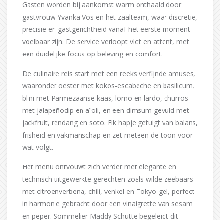
Gasten worden bij aankomst warm onthaald door
gastvrouw Yvanka Vos en het zaalteam, waar discretie,
precisie en gastgerichtheid vanaf het eerste moment
voelbaar zijn. De service verloopt vlot en attent, met
een duidelijke focus op beleving en comfort.
De culinaire reis start met een reeks verfijnde amuses,
waaronder oester met kokos-escabèche en basilicum,
blini met Parmezaanse kaas, lomo en lardo, churros
met jalapeñodip en aïoli, en een dimsum gevuld met
jackfruit, rendang en soto. Elk hapje getuigt van balans,
frisheid en vakmanschap en zet meteen de toon voor
wat volgt.
Het menu ontvouwt zich verder met elegante en
technisch uitgewerkte gerechten zoals wilde zeebaars
met citroenverbena, chili, venkel en Tokyo-gel, perfect
in harmonie gebracht door een vinaigrette van sesam
en peper. Sommelier Maddy Schutte begeleidt dit