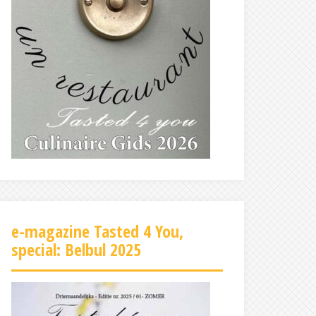
e-magazine Tasted 4 You,
special: Belbul 2025