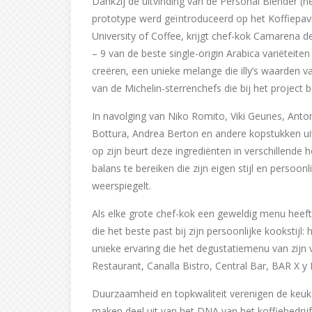
Dankzij de uitvinding van de Personal Blender (h
prototype werd geïntroduceerd op het Koffiepavi
University of Coffee, krijgt chef-kok Camarena d
– 9 van de beste single-origin Arabica variëteite
creëren, een unieke melange die illy’s waarden v
van de Michelin-sterrenchefs die bij het project b
In navolging van Niko Romito, Viki Geunes, Ant
Bottura, Andrea Berton en andere kopstukken uit 
op zijn beurt deze ingrediënten in verschillen
balans te bereiken die zijn eigen stijl en persoo
weerspiegelt.
Als elke grote chef-kok een geweldig menu heeft, 
die het beste past bij zijn persoonlijke kookstijl
unieke ervaring die het degustatiemenu van zijn v
Restaurant, Canalla Bistro, Central Bar, BAR X 
Duurzaamheid en topkwaliteit verenigen de keuk
maken deel uit van het DNA van het koffiebedrijf