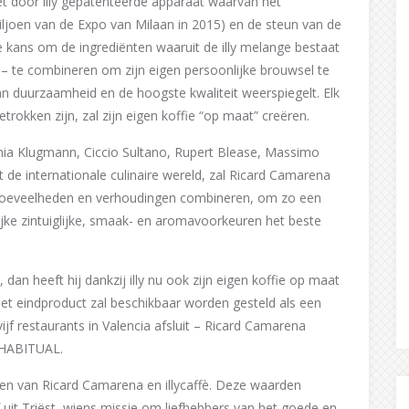
et door illy gepatenteerde apparaat waarvan het
ljoen van de Expo van Milaan in 2015) en de steun van de
e kans om de ingrediënten waaruit de illy melange bestaat
n – te combineren om zijn eigen persoonlijke brouwsel te
an duurzaamheid en de hoogste kwaliteit weerspiegelt. Elk
etrokken zijn, zal zijn eigen koffie “op maat” creëren.
onia Klugmann, Ciccio Sultano, Rupert Blease, Massimo
de internationale culinaire wereld, zal Ricard Camarena
de hoeveelheden en verhoudingen combineren, om zo een
nlijke zintuiglijke, smaak- en aromavoorkeuren het beste
dan heeft hij dankzij illy nu ook zijn eigen koffie op maat
: het eindproduct zal beschikbaar worden gesteld als een
ijf restaurants in Valencia afsluit – Ricard Camarena
y HABITUAL.
en van Ricard Camarena en illycaffè. Deze waarden
 uit Triëst, wiens missie om liefhebbers van het goede en