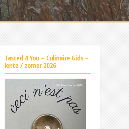
Tasted 4 You – Culinaire Gids –
lente / zomer 2026