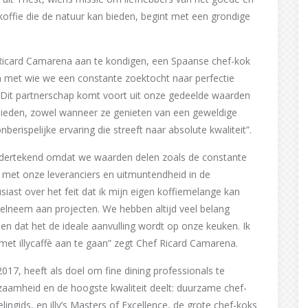
offie die de natuur kan bieden, begint met een grondige
icard Camarena aan te kondigen, een Spaanse chef-kok
en met wie we een constante zoektocht naar perfectie
è. “Dit partnerschap komt voort uit onze gedeelde waarden
 bieden, zowel wanneer ze genieten van een geweldige
nberispelijke ervaring die streeft naar absolute kwaliteit”.
ndertekend omdat we waarden delen zoals de constante
 met onze leveranciers en uitmuntendheid in de
siast over het feit dat ik mijn eigen koffiemelange kan
elneem aan projecten. We hebben altijd veel belang
len dat het de ideale aanvulling wordt op onze keuken. Ik
et illycaffè aan te gaan” zegt Chef Ricard Camarena.
017, heeft als doel om fine dining professionals te
zaamheid en de hoogste kwaliteit deelt: duurzame chef-
ngids, en illy’s Masters of Excellence, de grote chef-koks