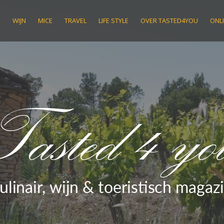
R
WIJN
MICE
TRAVEL
LIFE STYLE
OVER TASTED4YOU
ONLI