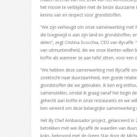
het mooie te verblijden met de beste duurzame k
kennis van en respect voor grondstoffen.
“We zijn verheugd om onze samenwerking met R
die toegewijd is aan zijn land en grondstoffen, 
delen”, zegt Cristina Scocchia, CEO van illycaff
van uitmuntendheid, die we onze klanten willen
koffie als wanneer ze aan tafel zitten, voor een o
“We hebben deze samenwerking met illycaffè o
zoektocht naar duurzaamheid, een goede relatie
grondstoffen die we gebruiken. Ik ben erg enthou
samenstellen, omdat ik graag vanaf het begin de
gehecht aan koffie in onze restaurants en we wil
ben vereerd om deze belangrijke samenwerking m
Het illy Chef Ambassador project, gelanceerd in 2
betrekken met wie illycaffè de waarden van duur
koks, bekroond met de Green Star door de Micheli