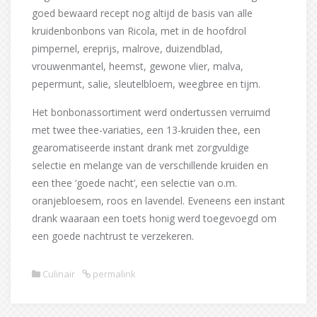
goed bewaard recept nog altijd de basis van alle
kruidenbonbons van Ricola, met in de hoofdrol
pimpernel, ereprijs, malrove, duizendblad,
vrouwenmantel, heemst, gewone vlier, malva,
pepermunt, salie, sleutelbloem, weegbree en tijm.
Het bonbonassortiment werd ondertussen verruimd
met twee thee-variaties, een 13-kruiden thee, een
gearomatiseerde instant drank met zorgvuldige
selectie en melange van de verschillende kruiden en
een thee ‘goede nacht’, een selectie van o.m.
oranjebloesem, roos en lavendel. Eveneens een instant
drank waaraan een toets honig werd toegevoegd om
een goede nachtrust te verzekeren.
Culinair
permalink