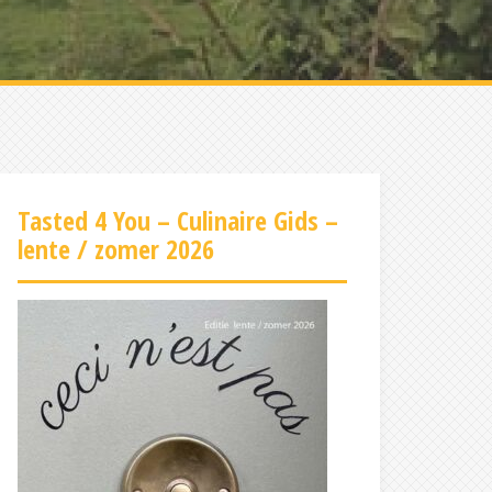
Tasted 4 You – Culinaire Gids –
lente / zomer 2026