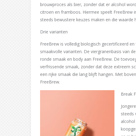
brouwproces als bier, zonder dat er alcohol wo
citroen en framboos. Hiermee speelt FreeBrew 
steeds bewustere keuzes maken en die waarde h
Drie varianten
FreeBrew is volledig biologisch gecertificeerd e
smaakvolle varianten. De viergranenbasis van de
ronde smaak en body aan FreeBrew. De toevoegi
verfrissende smaak, zonder dat deze extreem sch
een rijke smaak die lang blijft hangen. Met boven
FreeBrew.
Break F
Jongere
steeds v
alcohol 
koopged