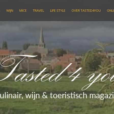
R
WIJN
MICE
TRAVEL
LIFE STYLE
OVER TASTED4YOU
ONLI