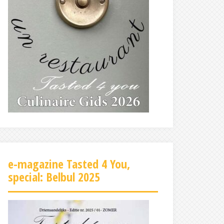
e-magazine Tasted 4 You,
special: Belbul 2025