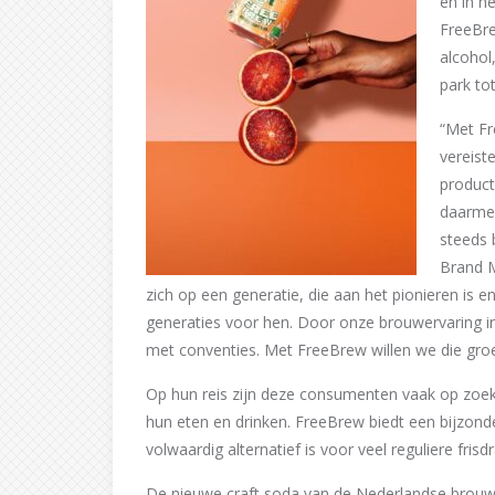
en in h
FreeBre
alcohol
park to
“Met Fr
vereist
product
daarme
steeds 
Brand M
zich op een generatie, die aan het pionieren is 
generaties voor hen. Door onze brouwervaring in
met conventies. Met FreeBrew willen we die groe
Op hun reis zijn deze consumenten vaak op zoek
hun eten en drinken. FreeBrew biedt een bijzond
volwaardig alternatief is voor veel reguliere frisd
De nieuwe craft soda van de Nederlandse brouwer 