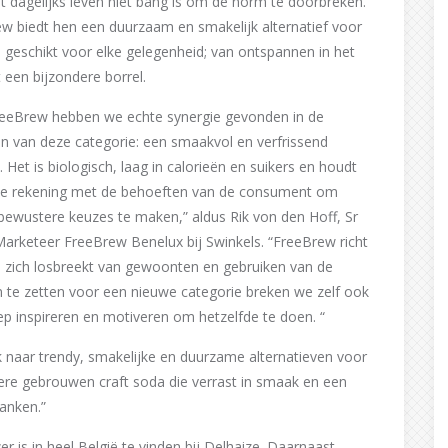
et dagelijks leven niet bang is om de norm te doorbreken.
w biedt hen een duurzaam en smakelijk alternatief voor
, geschikt voor elke gelegenheid; van ontspannen in het
t een bijzondere borrel.
eeBrew hebben we echte synergie gevonden in de
en van deze categorie: een smaakvol en verfrissend
. Het is biologisch, laag in calorieën en suikers en houdt
e rekening met de behoeften van de consument om
bewustere keuzes te maken,” aldus Rik von den Hoff, Sr
arketeer FreeBrew Benelux bij Swinkels. “FreeBrew richt
en zich losbreekt van gewoonten en gebruiken van de
 te zetten voor een nieuwe categorie breken we zelf ook
p inspireren en motiveren om hetzelfde te doen. “
 naar trendy, smakelijke en duurzame alternatieven voor
ere gebrouwen craft soda die verrast in smaak en een
ranken.”
is in heel België te vinden bij Delhaize. Daarnaast