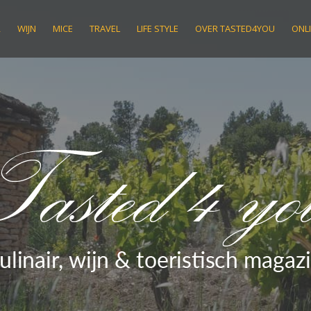
R
WIJN
MICE
TRAVEL
LIFE STYLE
OVER TASTED4YOU
ONLI