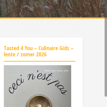
Tasted 4 You – Culinaire Gids –
lente / zomer 2026