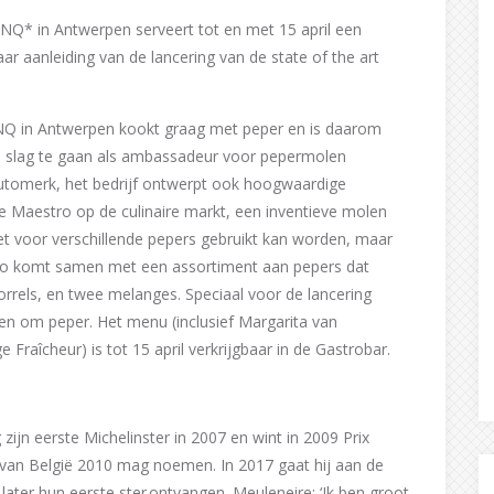
Q* in Antwerpen serveert tot en met 15 april een
ar aanleiding van de lancering van de state of the art
NQ in Antwerpen kookt graag met peper en is daarom
e slag te gaan als ambassadeur voor pepermolen
utomerk, het bedrijf ontwerpt ook hoogwaardige
e Maestro op de culinaire markt, een inventieve molen
voor verschillende pepers gebruikt kan worden, maar
ro komt samen met een assortiment aan pepers dat
orrels, en twee melanges. Speciaal voor de lancering
ien om peper. Het menu (inclusief Margarita van
aîcheur) is tot 15 april verkrijgbaar in de Gastrobar.
g zijn eerste Michelinster in 2007 en wint in 2009 Prix
van België 2010 mag noemen. In 2017 gaat hij aan de
ater hun eerste ster ontvangen. Meuleneire: ‘Ik ben groot