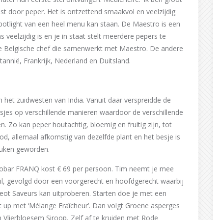
est door peper. Het is ontzettend smaakvol en veelzijdig
otlight van een heel menu kan staan. De Maestro is een
eelzijdig is en je in staat stelt meerdere pepers te
ge Belgische chef die samenwerkt met Maestro. De andere
tannië, Frankrijk, Nederland en Duitsland.
n het zuidwesten van India. Vanuit daar verspreidde de
sjes op verschillende manieren waardoor de verschillende
 Zo kan peper houtachtig, bloemig en fruitig zijn, tot
ood, allemaal afkomstig van dezelfde plant en het besje is
euken geworden.
robar FRANQ kost € 69 per persoon. Tim neemt je mee
l, gevolgd door een voorgerecht en hoofdgerecht waarbij
eot Saveurs kan uitproberen. Starten doe je met een
t up met ‘Mélange Fraîcheur’. Dan volgt Groene asperges
en Vlierbloesem Siroop, Zelf af te kruiden met Rode