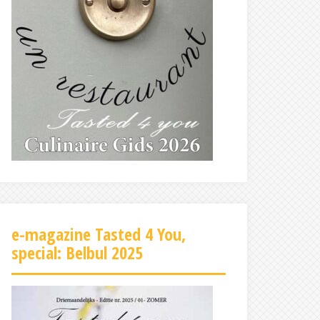
e-magazine Tasted 4 You,
special: Belbul 2025