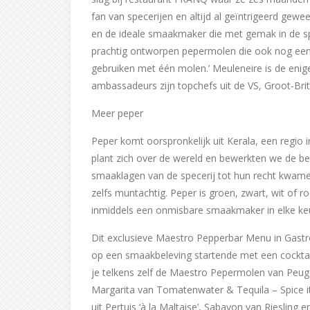
fan van specerijen en altijd al geïntrigeerd gewe
en de ideale smaakmaker die met gemak in de sp
prachtig ontworpen pepermolen die ook nog eens v
gebruiken met één molen.’ Meuleneire is de eni
ambassadeurs zijn topchefs uit de VS, Groot-Brit
Meer peper
Peper komt oorspronkelijk uit Kerala, een regio i
plant zich over de wereld en bewerkten we de be
smaaklagen van de specerij tot hun recht kwamen.
zelfs muntachtig. Peper is groen, zwart, wit of r
inmiddels een onmisbare smaakmaker in elke k
Dit exclusieve Maestro Pepperbar Menu in Gast
op een smaakbeleving startende met een cocktai
je telkens zelf de Maestro Pepermolen van Peug
Margarita van Tomatenwater & Tequila – Spice i
uit Pertuis ‘à la Maltaise’, Sabayon van Riesling 