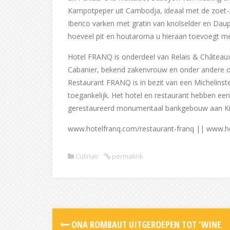
Kampotpeper uit Cambodja, ideaal met de zoet-zu
Iberico varken met gratin van knolselder en Daup
hoeveel pit en houtaroma u hieraan toevoegt met
Hotel FRANQ is onderdeel van Relais & Châteaux 
Cabanier, bekend zakenvrouw en onder andere ou
Restaurant FRANQ is in bezit van een Michelinste
toegankelijk. Het hotel en restaurant hebben een
gerestaureerd monumentaal bankgebouw aan Ki
www.hotelfranq.com/restaurant-franq || www.h
Culinair
permalink
Post
ONA ROMBAUT UITGEROEPEN TOT ‘WINE