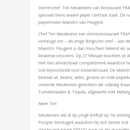
Sterrenchef Tim Meuleneire van Restaurant FRAN
speciaal menu waarin peper centraal staat. Dit na
pepermolen Maestro van Peugeot.
Chef Tim Meuleneire van sterrenrestaurant FRA
verheugd om – als enige Belgische chef – aan d
Maestro. Peugeot is dan misschien bekend als a
keukenaccessoires. Op 27 februari brachten ze d
met een afneembaar compartiment waardoor het 
ook bijvoorbeeld voor korianderzaad. De Maest
bestaat uit zwarte, witte, groene en rode peperk
creëerde Meuleneire gerechten die volledig draa
Tomatenwater & Tequila, afgewerkt met Mélange Fr
Meer Tim
Meuleneire viel al op jonge leeftijd op: hij ontvin
Prosper Montagné waardoor hij zich Eerste Kok 
slag bij restaurant FRANQ waar ze zes maanden l