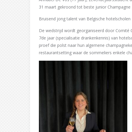
31 maart gekroond tot beste junior Champagne 
Bruisend jong talent van Belgische hotelscholen
De wedstrijd wordt georganiseerd door Comité Ch
7de jaar (specialisatie drankenkennis) van hotels
proef die polst naar hun algemene champagneken
restaurantsetting waar de sommeliers enkele c