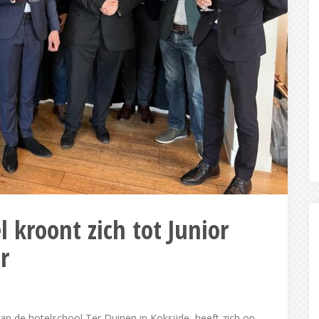
kroont zich tot Junior
r
an de hotelschool Ter Duinen in Koksijde, heeft zich op