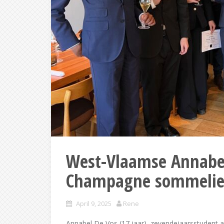
West-Vlaamse Annabel 
Champagne sommelie
April 9, 2025
Rene
Annabel De Vos (17 jaar), zevendejaarsstudent a