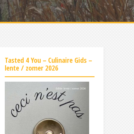
Tasted 4 You – Culinaire Gids –
lente / zomer 2026