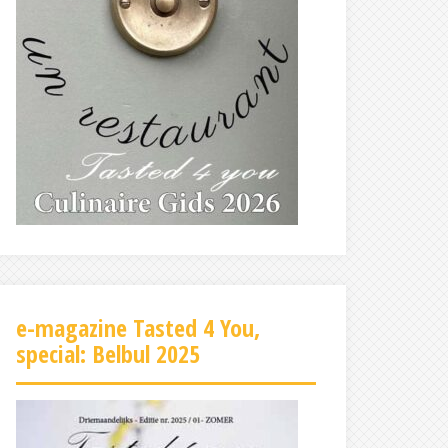
e-magazine Tasted 4 You,
special: Belbul 2025