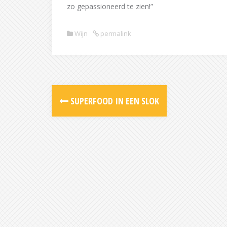
zo gepassioneerd te zien!”
Wijn
permalink
Post
SUPERFOOD IN EEN SLOK
navigation