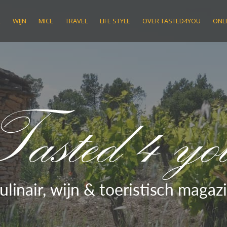
R
WIJN
MICE
TRAVEL
LIFE STYLE
OVER TASTED4YOU
ONLI