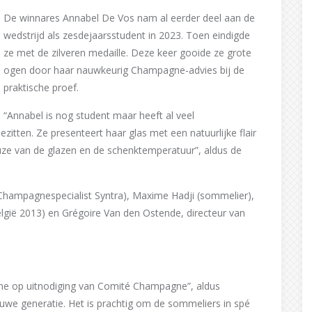
De winnares Annabel De Vos nam al eerder deel aan de
wedstrijd als zesdejaarsstudent in 2023. Toen eindigde
ze met de zilveren medaille. Deze keer gooide ze grote
ogen door haar nauwkeurig Champagne-advies bij de
praktische proef.
“Annabel is nog student maar heeft al veel
tten. Ze presenteert haar glas met een natuurlijke flair
keuze van de glazen en de schenktemperatuur”, aldus de
 Champagnespecialist Syntra), Maxime Hadji (sommelier),
ë 2013) en Grégoire Van den Ostende, directeur van
ne op uitnodiging van Comité Champagne”, aldus
euwe generatie. Het is prachtig om de sommeliers in spé