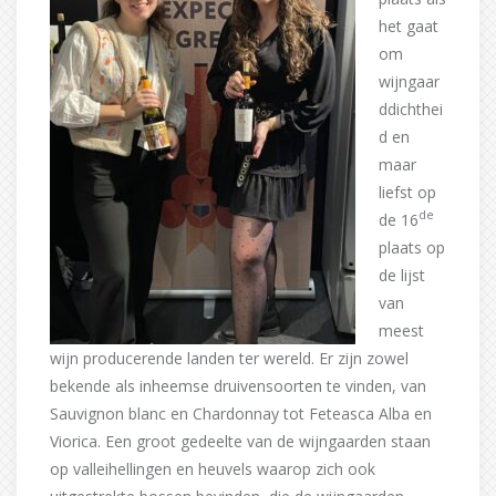
het gaat
om
wijngaar
ddichthei
d en
maar
liefst op
de
de 16
plaats op
de lijst
van
meest
wijn producerende landen ter wereld. Er zijn zowel
bekende als inheemse druivensoorten te vinden, van
Sauvignon blanc en Chardonnay tot Feteasca Alba en
Viorica. Een groot gedeelte van de wijngaarden staan
op valleihellingen en heuvels waarop zich ook