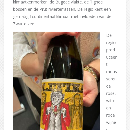
klimaatkenmerken: de Bugeac vlakte, de Tigheci
bossen en de Prut rivierterrassen. De regio kent een
gematigd continentaal klimaat met invloeden van de
Zwarte zee.
De
regio
prod
uceer
t
mous
seren
de
rosé,
witte
en
rode
wijne
n: