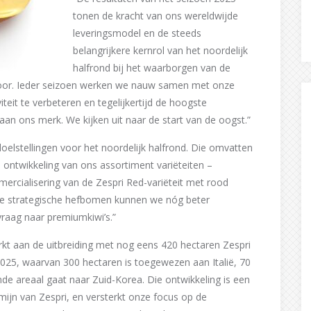
tonen de kracht van ons wereldwijde
leveringsmodel en de steeds
belangrijkere kernrol van het noordelijk
halfrond bij het waarborgen van de
r door. Ieder seizoen werken we nauw samen met onze
teit te verbeteren en tegelijkertijd de hoogste
aan ons merk. We kijken uit naar de start van de oogst.”
elstellingen voor het noordelijk halfrond. Die omvatten
 ontwikkeling van ons assortiment variëteiten –
rcialisering van de Zespri Red-variëteit met rood
 die strategische hefbomen kunnen we nóg beter
aag naar premiumkiwi’s.”
erkt aan de uitbreiding met nog eens 420 hectaren Zespri
2025, waarvan 300 hectaren is toegewezen aan Italië, 70
nde areaal gaat naar Zuid-Korea. Die ontwikkeling is een
rmijn van Zespri, en versterkt onze focus op de