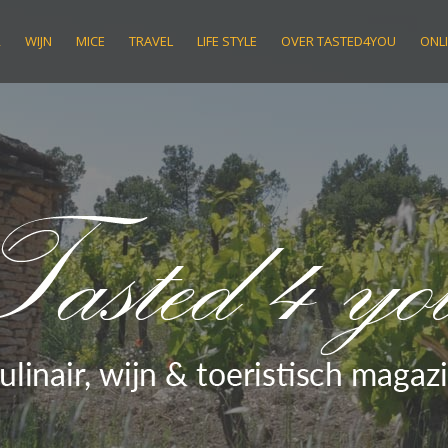
R
WIJN
MICE
TRAVEL
LIFE STYLE
OVER TASTED4YOU
ONLI