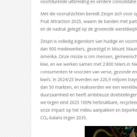
voortdurende uitbreiding en verdere consolidati
Met die vooruitzichten bereidt Zespri zich voor o
Fruit Attraction 2025, waarin de banden met par
en de nadruk gelegd op de groeiende wereldwijd
Zespri is volledig eigendom van huidige en voor
dan 900 medewerkers, gevestigd in Mount Maung
Amerika. Onze missie is om mensen, gemeenschap
kiwi, en we werken samen met 2.800 telers in Ni
consumenten te voorzien van verse, gezonde en 
kiwi’s. In 2024/25 leverden we 220,9 miljoen tr
dan 50 markten, en realiseerden we een wereldwi
duurzaamheid en heeft ambitieuze doelstellingen
we tegen eind 2025 100% herbruikbare, recyclee
onze impact op het milieu aanpakken en beperke
CO₂-balans tegen 2035.