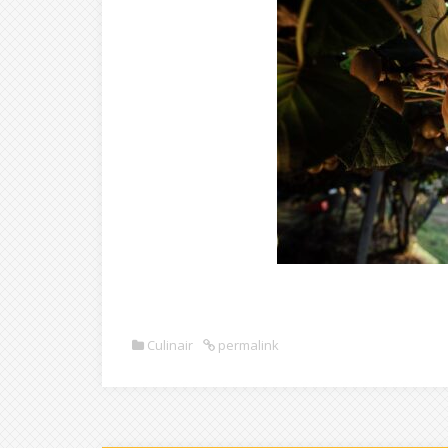
Culinair
permalink