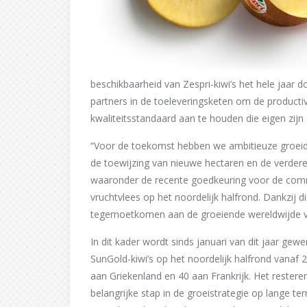
beschikbaarheid van Zespri-kiwi’s het hele jaa
partners in de toeleveringsketen om de productivi
kwaliteitsstandaard aan te houden die eigen zijn 
“Voor de toekomst hebben we ambitieuze groeido
de toewijzing van nieuwe hectaren en de verdere
waaronder de recente goedkeuring voor de comme
vruchtvlees op het noordelijk halfrond. Dankzij
tegemoetkomen aan de groeiende wereldwijde vr
In dit kader wordt sinds januari van dit jaar gew
SunGold-kiwi’s op het noordelijk halfrond vanaf 
aan Griekenland en 40 aan Frankrijk. Het restere
belangrijke stap in de groeistrategie op lange te