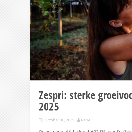
Zespri: sterke groeivo
2025
October 10, 2025
Rene
Op het noordelijk halfrond: +22,3% voor SunGo