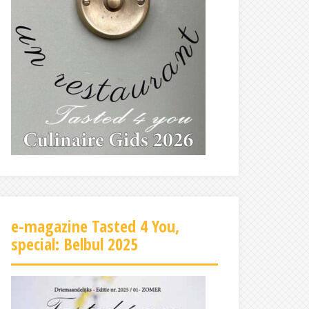
e-magazine Tasted 4 You,
special: Belbul 2025