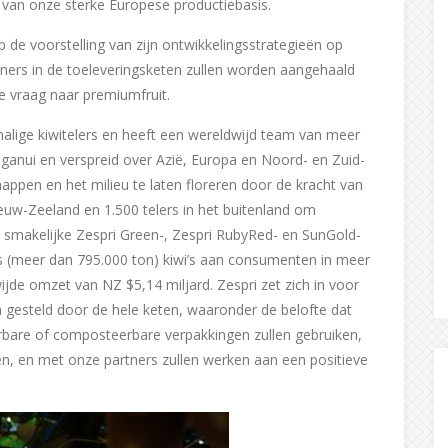
e van onze sterke Europese productiebasis.
p de voorstelling van zijn ontwikkelingsstrategieën op
tners in de toeleveringsketen zullen worden aangehaald
e vraag naar premiumfruit.
malige kiwitelers en heeft een wereldwijd team van meer
anui en verspreid over Azië, Europa en Noord- en Zuid-
pen en het milieu te laten floreren door de kracht van
euw-Zeeland en 1.500 telers in het buitenland om
smakelijke Zespri Green-, Zespri RubyRed- en SunGold-
ays (meer dan 795.000 ton) kiwi’s aan consumenten in meer
jde omzet van NZ $5,14 miljard. Zespri zet zich in voor
 gesteld door de hele keten, waaronder de belofte dat
rbare of composteerbare verpakkingen zullen gebruiken,
n, en met onze partners zullen werken aan een positieve