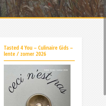
Tasted 4 You – Culinaire Gids –
lente / zomer 2026