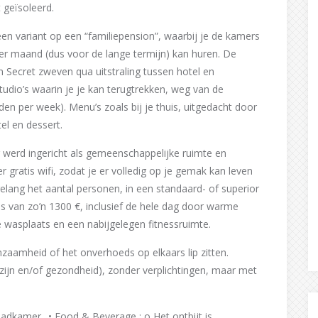
t geïsoleerd.
en variant op een “familiepension”, waarbij je de kamers
r maand (dus voor de lange termijn) kan huren. De
 Secret zweven qua uitstraling tussen hotel en
udio’s waarin je je kan terugtrekken, weg van de
den per week). Menu’s zoals bij je thuis, uitgedacht door
el en dessert.
 werd ingericht als gemeenschappelijke ruimte en
 gratis wifi, zodat je er volledig op je gemak kan leven
gelang het aantal personen, in een standaard- of superior
 van zo’n 1300 €, inclusief de hele dag door warme
te wasplaats en een nabijgelegen fitnessruimte.
zaamheid of het onverhoeds op elkaars lip zitten.
zijn en/of gezondheid), zonder verplichtingen, maar met
adkamer.. • Food & Beverage : o Het ontbijt is