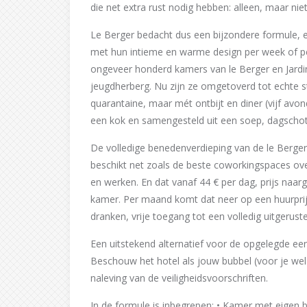
die net extra rust nodig hebben: alleen, maar nie
Le Berger bedacht dus een bijzondere formule, e
met hun intieme en warme design per week of pe
ongeveer honderd kamers van le Berger en Jardin
jeugdherberg. Nu zijn ze omgetoverd tot echte st
quarantaine, maar mét ontbijt en diner (vijf avon
een kok en samengesteld uit een soep, dagschot
De volledige benedenverdieping van de le Berger
beschikt net zoals de beste coworkingspaces over
en werken. En dat vanaf 44 € per dag, prijs naar
kamer. Per maand komt dat neer op een huurprijs
dranken, vrije toegang tot een volledig uitgerus
Een uitstekend alternatief voor de opgelegde een
Beschouw het hotel als jouw bubbel (voor je wel
naleving van de veiligheidsvoorschriften.
In de formule is inbegrepen: • Kamer met eigen b