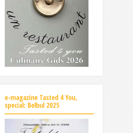
e-magazine Tasted 4 You,
special: Belbul 2025