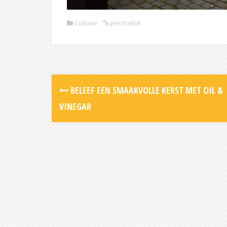
Culinair
permalink
Post
BELEEF EEN SMAAKVOLLE KERST MET OIL &
navigation
VINEGAR