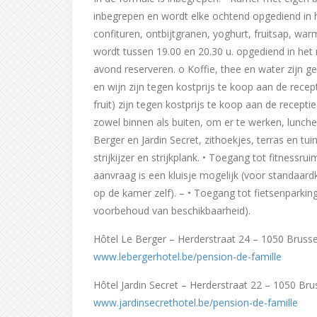
inbegrepen en wordt elke ochtend opgediend in he
confituren, ontbijtgranen, yoghurt, fruitsap, wa
wordt tussen 19.00 en 20.30 u. opgediend in het 
avond reserveren. o Koffie, thee en water zijn ge
en wijn zijn tegen kostprijs te koop aan de recep
fruit) zijn tegen kostprijs te koop aan de recept
zowel binnen als buiten, om er te werken, lunchen
Berger en Jardin Secret, zithoekjes, terras en t
strijkijzer en strijkplank. • Toegang tot fitnessr
aanvraag is een kluisje mogelijk (voor standaar
op de kamer zelf). – • Toegang tot fietsenparkin
voorbehoud van beschikbaarheid).
Hôtel Le Berger – Herderstraat 24 – 1050 Brusse
www.lebergerhotel.be/pension-de-famille
Hôtel Jardin Secret – Herderstraat 22 – 1050 Bru
www.jardinsecrethotel.be/pension-de-famille