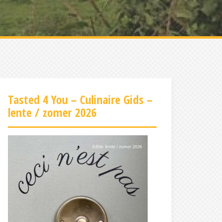
Tasted 4 You – Culinaire Gids –
lente / zomer 2026