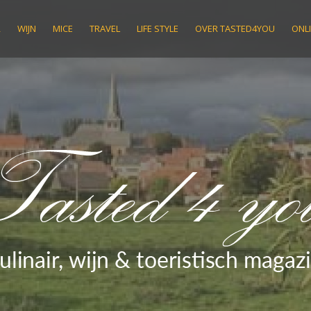
R
WIJN
MICE
TRAVEL
LIFE STYLE
OVER TASTED4YOU
ONLI