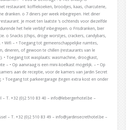
t restaurant: koffiekoeken, broodjes, kaas, charcuterie,
rme dranken. o 7 diners per week inbegrepen. Het diner
restaurant. Je moet ten laatste ‘s ochtends voor diezelfde
durende het hele verblijf inbegrepen. o Frisdranken, bier
tie. o Snacks (chips, droge worstjes, crackers, candybars,
ie. • Wifi – • Toegang tot gemeenschappelijke ruimtes,
, dineren, of gewoon te chillen (restaurants van le
uin). • Toegang tot wasplaats: wasmachine, droogkast,
uimte – • Op aanvraag is een mini-koelkast mogelijk. – • Op
dkamers aan de receptie, voor de kamers van Jardin Secret
g. • Toegang tot parkeergarage (tegen extra kost en onder
l – T. +32 (0)2 510 83 40 – info@lebergerhotel.be –
ssel – T. +32 (0)2 510 83 49 – info@jardinsecrethotel.be –