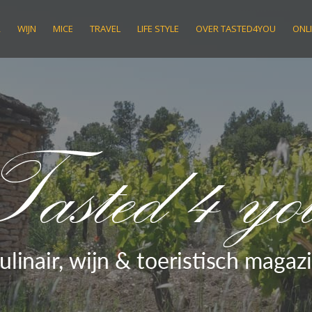
R
WIJN
MICE
TRAVEL
LIFE STYLE
OVER TASTED4YOU
ONLI