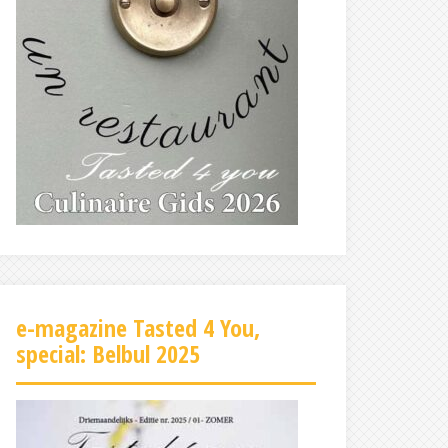
e-magazine Tasted 4 You,
special: Belbul 2025