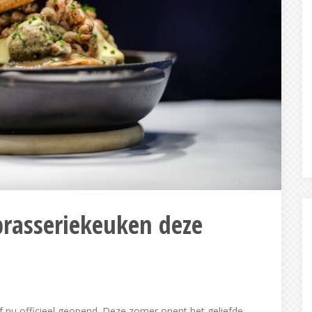
 brasseriekeuken deze
f nu officieel geopend. Deze zomer opent het geliefde