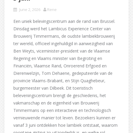
June 2, 2026
Rene
Een uniek belevingscentrum aan de rand van Brussel.
Dinsdag werd het Lambicus Experience Center van
Brouwerij Timmermans, de oudste lambiekbrouwerij
ter wereld, officieel ingehuldigd in aanwezigheid van
Ben Weyts, viceminister-president van de Vlaamse
Regering en Vlaams minister van Begroting en
Financiën, Vlaamse Rand, Onroerend Erfgoed en
Dierenwelzijn, Tom Dehaene, gedeputeerde van de
provincie Vlaams-Brabant, en Stijn Quaghebeur,
burgemeester van Dilbeek. Dit toeristisch
beleveningscentrum brengt de geschiedenis, het
vakmanschap en de eigenheid van Brouwerij
Timmermans op een interactieve en technologisch
vernieuwende manier tot leven. Bezoekers kunnen er
vanaf 3 juni ontdekken hoe lambiek ontstaat, waarom
spontane gisting zo uitzonderlijk is, en welke rol