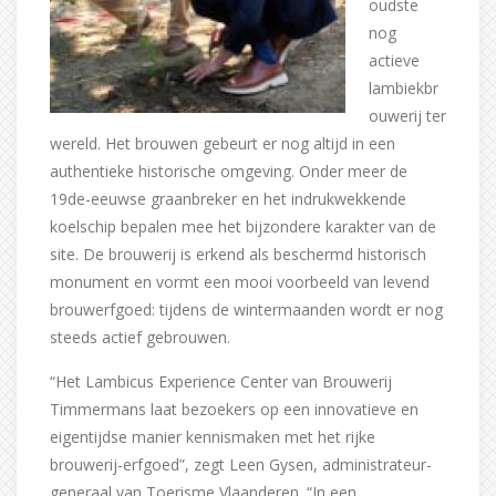
oudste
nog
actieve
lambiekbr
ouwerij ter
wereld. Het brouwen gebeurt er nog altijd in een
authentieke historische omgeving. Onder meer de
19de-eeuwse graanbreker en het indrukwekkende
koelschip bepalen mee het bijzondere karakter van de
site. De brouwerij is erkend als beschermd historisch
monument en vormt een mooi voorbeeld van levend
brouwerfgoed: tijdens de wintermaanden wordt er nog
steeds actief gebrouwen.
“Het Lambicus Experience Center van Brouwerij
Timmermans laat bezoekers op een innovatieve en
eigentijdse manier kennismaken met het rijke
brouwerij-erfgoed”, zegt Leen Gysen, administrateur-
generaal van Toerisme Vlaanderen. “In een