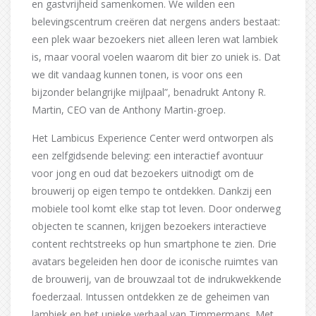
en gastvrijheid samenkomen. We wilden een
belevingscentrum creëren dat nergens anders bestaat:
een plek waar bezoekers niet alleen leren wat lambiek
is, maar vooral voelen waarom dit bier zo uniek is. Dat
we dit vandaag kunnen tonen, is voor ons een
bijzonder belangrijke mijlpaal”, benadrukt Antony R.
Martin, CEO van de Anthony Martin-groep.
Het Lambicus Experience Center werd ontworpen als
een zelfgidsende beleving: een interactief avontuur
voor jong en oud dat bezoekers uitnodigt om de
brouwerij op eigen tempo te ontdekken. Dankzij een
mobiele tool komt elke stap tot leven. Door onderweg
objecten te scannen, krijgen bezoekers interactieve
content rechtstreeks op hun smartphone te zien. Drie
avatars begeleiden hen door de iconische ruimtes van
de brouwerij, van de brouwzaal tot de indrukwekkende
foederzaal. Intussen ontdekken ze de geheimen van
lambiek en het unieke verhaal van Timmermans. Met