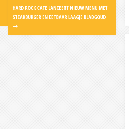
N
HARD ROCK CAFE LANCEERT NIEUW MENU MET
STEAKBURGER EN EETBAAR LAAGJE BLADGOUD