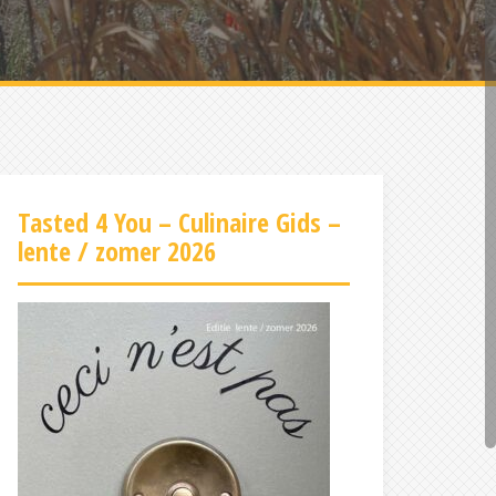
Tasted 4 You – Culinaire Gids –
lente / zomer 2026