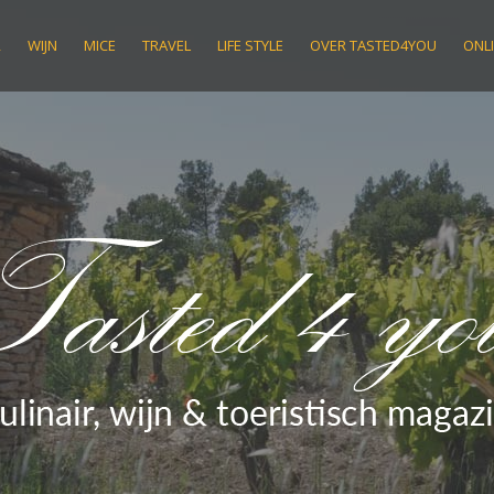
R
WIJN
MICE
TRAVEL
LIFE STYLE
OVER TASTED4YOU
ONLI