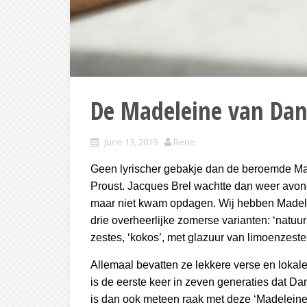
De Madeleine van Da
June 13, 2019
Rene
Geen lyrischer gebakje dan de beroemde Ma
Proust. Jacques Brel wachtte dan weer avond
maar niet kwam opdagen. Wij hebben Madele
drie overheerlijke zomerse varianten: ‘natuur
zestes, ‘kokos’, met glazuur van limoenzeste
Allemaal bevatten ze lekkere verse en lokal
is de eerste keer in zeven generaties dat D
is dan ook meteen raak met deze ‘Madeleine