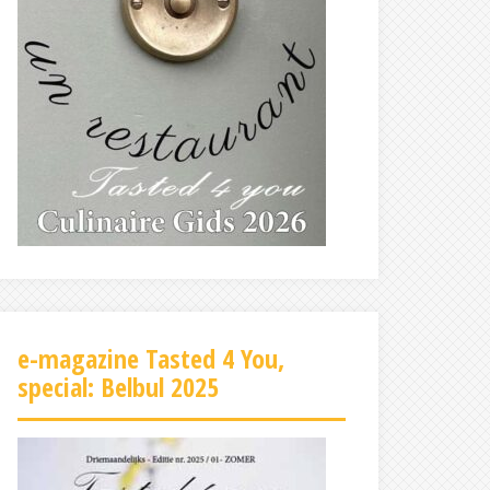
e-magazine Tasted 4 You,
special: Belbul 2025