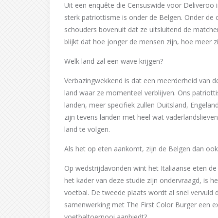
Uit een enquête die Censuswide voor Deliveroo i
sterk patriottisme is onder de Belgen. Onder de
schouders bovenuit dat ze uitsluitend de matchen 
blijkt dat hoe jonger de mensen zijn, hoe meer zij
Welk land zal een wave krijgen?
Verbazingwekkend is dat een meerderheid van de
land waar ze momenteel verblijven. Ons patriot
landen, meer specifiek zullen Duitsland, Engeland
zijn tevens landen met heel wat vaderlandslieve
land te volgen.
Als het op eten aankomt, zijn de Belgen dan ook 
Op wedstrijdavonden wint het Italiaanse eten de t
het kader van deze studie zijn ondervraagd, is he
voetbal. De tweede plaats wordt al snel vervuld
samenwerking met The First Color Burger een exc
voetbaltoernooi aanbiedt?