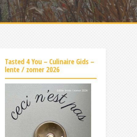
Tasted 4 You – Culinaire Gids –
lente / zomer 2026