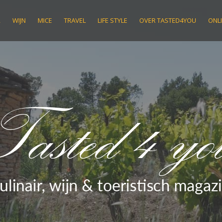
R
WIJN
MICE
TRAVEL
LIFE STYLE
OVER TASTED4YOU
ONLI