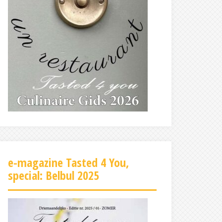
e-magazine Tasted 4 You,
special: Belbul 2025