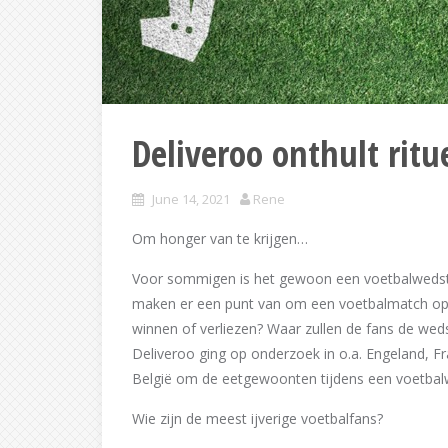
Deliveroo onthult rit
June 14, 2021
Rene
Om honger van te krijgen…
Voor sommigen is het gewoon een voetbalwedstri
maken er een punt van om een voetbalmatch op d
winnen of verliezen? Waar zullen de fans de wed
Deliveroo ging op onderzoek in o.a. Engeland, Fran
België om de eetgewoonten tijdens een voetbalwe
Wie zijn de meest ijverige voetbalfans?