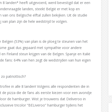
n 8 landen* heeft uitgevoerd, werd bevestigd dat er een
 ondervraagde landen, steekt België er met kop en
van ons Belgische elftal zullen bekijken. Uit de studie
 van plan zijn de hele wedstrijd te volgen.
 Belgen (53%) van plan is de ploeg te steunen van het
tisme gaat dus gepaard met sympathie voor andere
 en Finland steun krijgen van de Belgen. Spanje en Italië
nde fans: 64% van hen zegt de wedstrijden van hun eigen
zo patriottisch?
rofee in alle 8 landen! Volgens alle respondenten die in
t de pizza die de fans als eerste kiezen voor een avondje
 door de hamburger. Wist je trouwens dat Deliveroo in
lusieve tricolor “BELiveroo” hamburger tijdens het