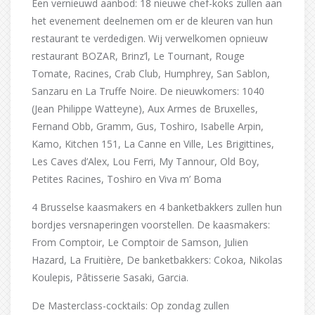
Een vernieuwd aanbod: 18 nieuwe chef-koks zullen aan
het evenement deelnemen om er de kleuren van hun
restaurant te verdedigen. Wij verwelkomen opnieuw
restaurant BOZAR, Brinz’l, Le Tournant, Rouge
Tomate, Racines, Crab Club, Humphrey, San Sablon,
Sanzaru en La Truffe Noire. De nieuwkomers: 1040
(Jean Philippe Watteyne), Aux Armes de Bruxelles,
Fernand Obb, Gramm, Gus, Toshiro, Isabelle Arpin,
Kamo, Kitchen 151, La Canne en Ville, Les Brigittines,
Les Caves d’Alex, Lou Ferri, My Tannour, Old Boy,
Petites Racines, Toshiro en Viva m’ Boma
4 Brusselse kaasmakers en 4 banketbakkers zullen hun
bordjes versnaperingen voorstellen. De kaasmakers:
From Comptoir, Le Comptoir de Samson, Julien
Hazard, La Fruitière, De banketbakkers: Cokoa, Nikolas
Koulepis, Pâtisserie Sasaki, Garcia.
De Masterclass-cocktails: Op zondag zullen