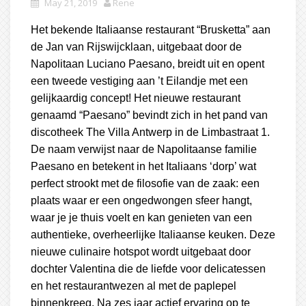
May 21, 2019
Rene
Het bekende Italiaanse restaurant “Brusketta” aan
de Jan van Rijswijcklaan, uitgebaat door de
Napolitaan Luciano Paesano, breidt uit en opent
een tweede vestiging aan ’t Eilandje met een
gelijkaardig concept! Het nieuwe restaurant
genaamd “Paesano” bevindt zich in het pand van
discotheek The Villa Antwerp in de Limbastraat 1.
De naam verwijst naar de Napolitaanse familie
Paesano en betekent in het Italiaans ‘dorp’ wat
perfect strookt met de filosofie van de zaak: een
plaats waar er een ongedwongen sfeer hangt,
waar je je thuis voelt en kan genieten van een
authentieke, overheerlijke Italiaanse keuken. Deze
nieuwe culinaire hotspot wordt uitgebaat door
dochter Valentina die de liefde voor delicatessen
en het restaurantwezen al met de paplepel
binnenkreeg. Na zes jaar actief ervaring op te