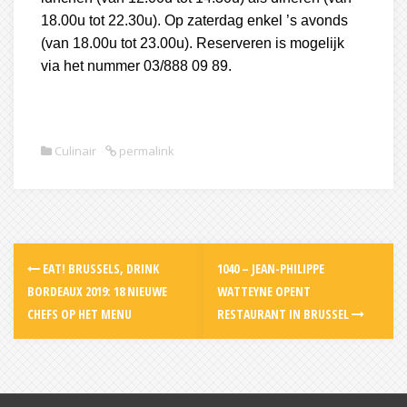
18.00u tot 22.30u). Op zaterdag enkel ’s avonds
(van 18.00u tot 23.00u). Reserveren is mogelijk
via het nummer 03/888 09 89.
Culinair
permalink
Post
EAT! BRUSSELS, DRINK
1040 – JEAN-PHILIPPE
navigation
BORDEAUX 2019: 18 NIEUWE
WATTEYNE OPENT
CHEFS OP HET MENU
RESTAURANT IN BRUSSEL