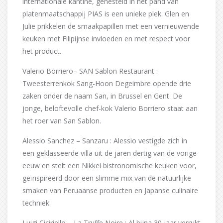
internationale kantine, genesteld in het pand van
platenmaatschappij PIAS is een unieke plek. Glen en
Julie prikkelen de smaakpapillen met een vernieuwende
keuken met Filipijnse invloeden en met respect voor
het product.
Valerio Borriero– SAN Sablon Restaurant :
Tweesterrenkok Sang-Hoon Degeimbre opende drie
zaken onder de naam San, in Brussel en Gent. De
jonge, beloftevolle chef-kok Valerio Borriero staat aan
het roer van San Sablon.
Alessio Sanchez – Sanzaru : Alessio vestigde zich in
een geklasseerde villa uit de jaren dertig van de vorige
eeuw en stelt een Nikkei bistronomische keuken voor,
geïnspireerd door een slimme mix van de natuurlijke
smaken van Peruaanse producten en Japanse culinaire
techniek.
Luigi Ciciriello – La Truffe Noire : Al bijna 30 jaar verrukt