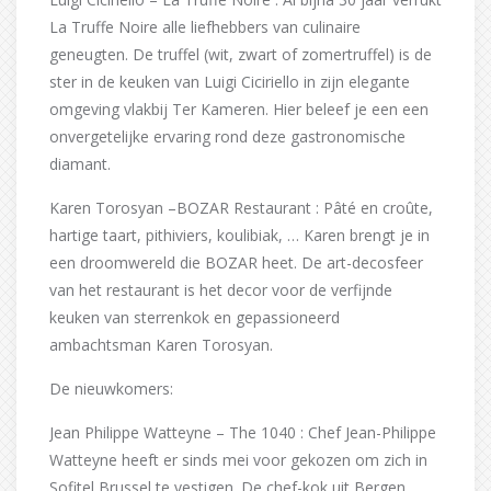
La Truffe Noire alle liefhebbers van culinaire
geneugten. De truffel (wit, zwart of zomertruffel) is de
ster in de keuken van Luigi Ciciriello in zijn elegante
omgeving vlakbij Ter Kameren. Hier beleef je een een
onvergetelijke ervaring rond deze gastronomische
diamant.
Karen Torosyan –BOZAR Restaurant : Pâté en croûte,
hartige taart, pithiviers, koulibiak, … Karen brengt je in
een droomwereld die BOZAR heet. De art-decosfeer
van het restaurant is het decor voor de verfijnde
keuken van sterrenkok en gepassioneerd
ambachtsman Karen Torosyan.
De nieuwkomers:
Jean Philippe Watteyne – The 1040 : Chef Jean-Philippe
Watteyne heeft er sinds mei voor gekozen om zich in
Sofitel Brussel te vestigen. De chef-kok uit Bergen