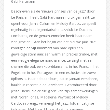
Gabi Hartmann
Beschreven als de “nieuwe prinses van de jazz” door
Le Parisien, heeft Gabi Hartmann indruk gemaakt: ze
opent voor Jamie Cullum en Melody Gardot, ze speelt
regelmatig in de legendarische jazzclub Le Duc des
Lombards, en de geruchtenmolen heeft haar naam
zien groeien… Aan het begin van het nieuwe jaar 2021
kondigen de vijf nummers van haar opus een
geweldige stem aan: een warm en precies timbre, met
een vleugje elegante nonchalance, ze zingt met een
charme die ook een koorddanser is, in het Frans, in het
Engels en in het Portugees, in een esthetiek die zowel
tijdloos is. Haar debuutalbum, dat in januari verscheen,
haalde in recordtijd de jazzcharts. Geproduceerd door
Jesse Harris, die er alle glorie van zijn samenwerkingen
met Norah Jones, Madeleine Peyroux of Melody
Gardot in brengt, vermengt het jazz, folk en Latijnse
invloeden. Met haar 31 jaar staat de zangeres,