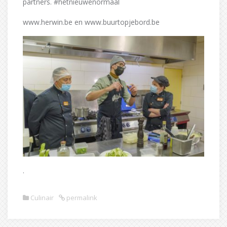
partners. #hetnieuwenormaal
www.herwin.be en www.buurtopjebord.be
.
Culinair
permalink