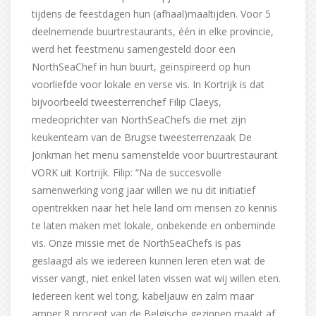
tijdens de feestdagen hun (afhaal)maaltijden. Voor 5
deelnemende buurtrestaurants, één in elke provincie,
werd het feestmenu samengesteld door een
NorthSeaChef in hun buurt, geïnspireerd op hun
voorliefde voor lokale en verse vis. In Kortrijk is dat
bijvoorbeeld tweesterrenchef Filip Claeys,
medeoprichter van NorthSeaChefs die met zijn
keukenteam van de Brugse tweesterrenzaak De
Jonkman het menu samenstelde voor buurtrestaurant
VORK uit Kortrijk. Filip: “Na de succesvolle
samenwerking vorig jaar willen we nu dit initiatief
opentrekken naar het hele land om mensen zo kennis
te laten maken met lokale, onbekende en onbeminde
vis. Onze missie met de NorthSeaChefs is pas
geslaagd als we iedereen kunnen leren eten wat de
visser vangt, niet enkel laten vissen wat wij willen eten.
Iedereen kent wel tong, kabeljauw en zalm maar
amper 8 procent van de Belgische gezinnen maakt af