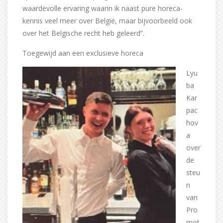
waardevolle ervaring waarin ik naast pure horeca-
kennis veel meer over België, maar bijvoorbeeld ook
over het Belgische recht heb geleerd”.
Toegewijd aan een exclusieve horeca
Lyu
ba
Kar
pac
hov
a
over
de
steu
n
van
Pro
mot