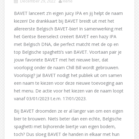
December 29, 2022
Rene
BAVET lanceert z’n eigen juicy IPA en jij helpt de naam
kiezen! De drankkaart bij BAVET breidt uit met het
allereerste Belgisch BAVET-bier! In samenwerking met
het Gentse Beerselect creëert BAVET een hazy IPA
met Belgisch DNA, die perfect matcht met de op en
top Belgische spaghetti’s van BAVET. Voortaan pair je
jouw favoriete BAVET met het nieuwe bier, dat
voorlopig onder de naam Chill Bill wordt gebrouwen.
Voorlopig? Ja! BAVET nodigt het publiek uit om samen
een naam te kiezen voor deze nieuwe toevoeging aan
het menu. De actie voor het kiezen van de naam loopt
vanaf 03/01/2023 t.e.m. 17/01/2023.
Bij BAVET droomden ze er al langer van om een eigen
bier te brouwen. Niets beter dan een echte, Belgische
spaghetti met bijhorende biertje van eigen bodem,
toch? Dus sloeg BAVET de handen in elkaar met hun