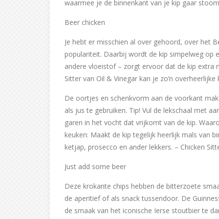
waarmee je de binnenkant van je kip gaar stoomt
Beer chicken
Je hebt er misschien al over gehoord, over het
populariteit. Daarbij wordt de kip simpelweg op e
andere vloeistof – zorgt ervoor dat de kip extra
Sitter van Oil & Vinegar kan je zo’n overheerlijk
De oortjes en schenkvorm aan de voorkant make
als jus te gebruiken. Tip! Vul de lekschaal met a
garen in het vocht dat vrijkomt van de kip. Waa
keuken: Maakt de kip tegelijk heerlijk mals van b
ketjap, prosecco en ander lekkers. – Chicken Sitt
Just add some beer
Deze krokante chips hebben de bitterzoete smaak 
de aperitief of als snack tussendoor. De Guinn
de smaak van het iconische Ierse stoutbier te d