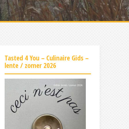
Tasted 4 You – Culinaire Gids –
lente / zomer 2026