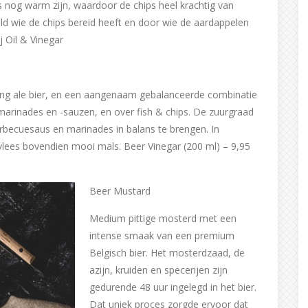
 nog warm zijn, waardoor de chips heel krachtig van
ld wie de chips bereid heeft en door wie de aardappelen
j Oil & Vinegar
ong ale bier, en een aangenaam gebalanceerde combinatie
-)marinades en -sauzen, en over fish & chips. De zuurgraad
rbecuesaus en marinades in balans te brengen. In
vlees bovendien mooi mals. Beer Vinegar (200 ml) – 9,95
Beer Mustard
Medium pittige mosterd met een
intense smaak van een premium
Belgisch bier. Het mosterdzaad, de
azijn, kruiden en specerijen zijn
gedurende 48 uur ingelegd in het bier.
Dat uniek proces zorgde ervoor dat