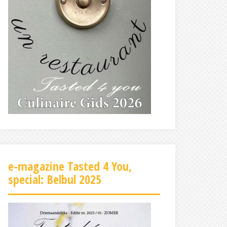
e-magazine Tasted 4 You,
special: Belbul 2025