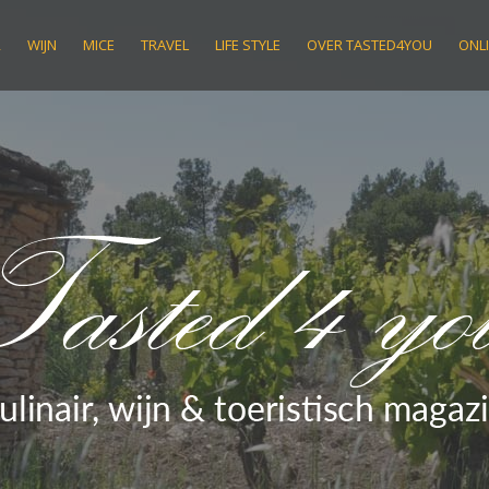
R
WIJN
MICE
TRAVEL
LIFE STYLE
OVER TASTED4YOU
ONLI