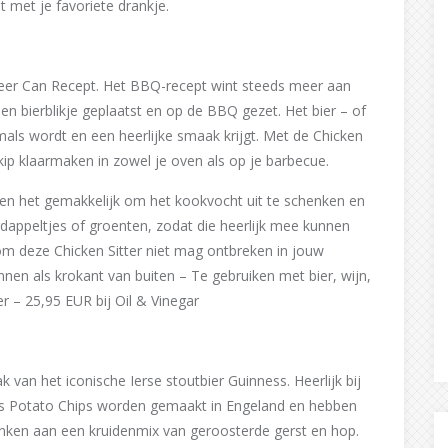
 met je favoriete drankje.
 Beer Can Recept. Het BBQ-recept wint steeds meer aan
en bierblikje geplaatst en op de BBQ gezet. Het bier – of
 mals wordt en een heerlijke smaak krijgt. Met de Chicken
e kip klaarmaken in zowel je oven als op je barbecue.
n het gemakkelijk om het kookvocht uit te schenken en
ardappeltjes of groenten, zodat die heerlijk mee kunnen
rom deze Chicken Sitter niet mag ontbreken in jouw
innen als krokant van buiten – Te gebruiken met bier, wijn,
er – 25,95 EUR bij Oil & Vinegar
van het iconische Ierse stoutbier Guinness. Heerlijk bij
ess Potato Chips worden gemaakt in Engeland en hebben
anken aan een kruidenmix van geroosterde gerst en hop.