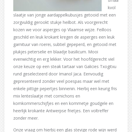
smaa
kvol
slaatje van jonge aardappelkubusjes getooid met een
zorgvuldig gerookt stukje heilbot. Als voorgerecht
kozen we voor asperges op Vlaamse wijze. Feilloos
geschild en leuk krokant kregen de asperges een leuk
garnituur van roerei, subtiel gepeperd, en getooid met
plukjes peterselie en blaadje basilicum. Mooi
evenwichtig en erg lekker. Voor het hoofdgerecht viel
onze keuze op een steak tartaar van Galicies Txogitxu
rund geselecteerd door Imanol Jaca. Eenvoudig
gepresenteerd zonder veel poespas maar wel met
enkele pittige pepertjes binnenin. Hierbij een keurig fris
mix lenteslaatje met cornichons en
komkommerschijfjes en een kommetje goudgele en
heerlijk krokante Antwerpse frietjes. Een voltreffer
zonder meer.
Onze vraag om hierbij een glas stevige rode wijn werd