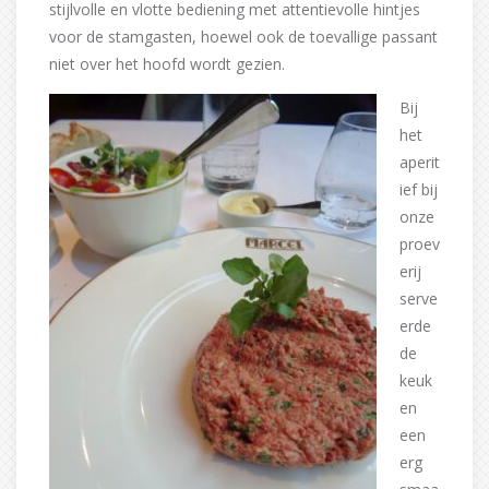
stijlvolle en vlotte bediening met attentievolle hintjes
voor de stamgasten, hoewel ook de toevallige passant
niet over het hoofd wordt gezien.
Bij
het
aperit
ief bij
onze
proev
erij
serve
erde
de
keuk
en
een
erg