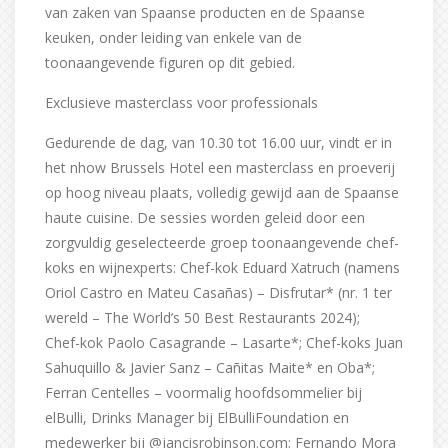
van zaken van Spaanse producten en de Spaanse
keuken, onder leiding van enkele van de
toonaangevende figuren op dit gebied.
Exclusieve masterclass voor professionals
Gedurende de dag, van 10.30 tot 16.00 uur, vindt er in
het nhow Brussels Hotel een masterclass en proeverij
op hoog niveau plaats, volledig gewijd aan de Spaanse
haute cuisine. De sessies worden geleid door een
zorgvuldig geselecteerde groep toonaangevende chef-
koks en wijnexperts: Chef-kok Eduard Xatruch (namens
Oriol Castro en Mateu Casañas) – Disfrutar* (nr. 1 ter
wereld – The World’s 50 Best Restaurants 2024);
Chef-kok Paolo Casagrande – Lasarte*; Chef-koks Juan
Sahuquillo & Javier Sanz – Cañitas Maite* en Oba*;
Ferran Centelles – voormalig hoofdsommelier bij
elBulli, Drinks Manager bij ElBulliFoundation en
medewerker bij @jancisrobinson.com; Fernando Mora