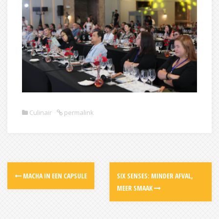
Culinair
permalink
Post
MACHA IN EEN CAPSULE
SIX SENSES: MINDER AFVAL,
navigation
MEER SMAAK