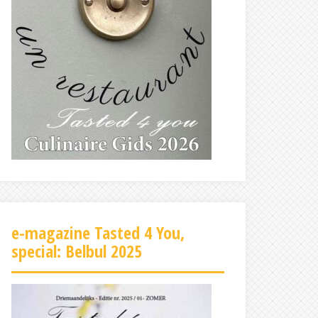
e-magazine Tasted 4 You,
special: Belbul 2025