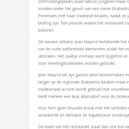
ontmoetingsplaats waar talloze jongeren maar 
vonden onder het genot van een ruime Brabantse
Peremans met haar creatieve keuken, nadat ze j
bedrog zijn. Een periode waarin het restaurant r
bekoren.
De nieuwe uitbater Jean Maurra hertekende het r
van de oude authentieke elementen zodat het nog
uitstralen. Het zaaltje vooraan werd opgefrist e
voor meetingdoeleinden worden gebruikt.
Jean Maurra wil zijn gasten laten kennismaken m
langer op de regionale Brabantse keuken maar i
mediterraan accent wordt gekruid met onontbeer
biedt meteen een leuk alternatief voor de Grieks
Voor hem geen bruuske breuk met het verleden ma
verankerde en derhalve de ‘kapelhoeve’ omdoopte
De kaart van het restaurant staat dan ook bol va