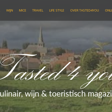
R
WIJN
MICE
TRAVEL
LIFE STYLE
OVER TASTED4YOU
ONLI