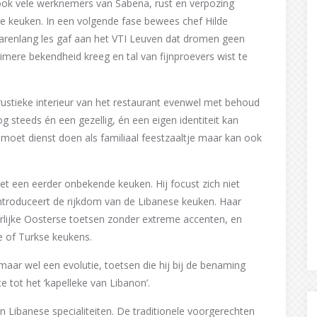
ook vele werknemers van Sabena, rust en verpozing
 keuken. In een volgende fase bewees chef Hilde
arenlang les gaf aan het VTI Leuven dat dromen geen
uimere bekendheid kreeg en tal van fijnproevers wist te
ustieke interieur van het restaurant evenwel met behoud
 steeds én een gezellig, én een eigen identiteit kan
n moet dienst doen als familiaal feestzaaltje maar kan ook
et een eerder onbekende keuken. Hij focust zich niet
ntroduceert de rijkdom van de Libanese keuken. Haar
lijke Oosterse toetsen zonder extreme accenten, en
e of Turkse keukens.
ar wel een evolutie, toetsen die hij bij de benaming
 tot het ‘kapelleke van Libanon’.
n Libanese specialiteiten. De traditionele voorgerechten