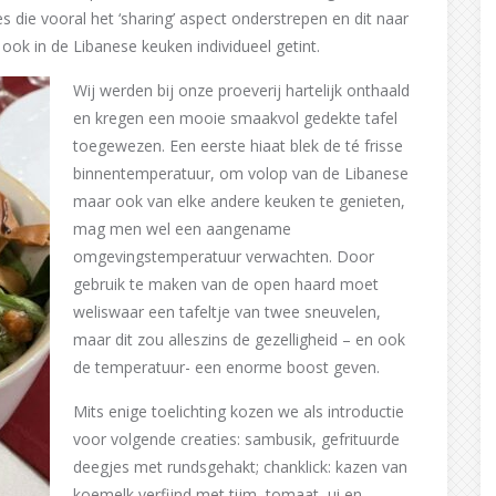
die vooral het ‘sharing’ aspect onderstrepen en dit naar
ok in de Libanese keuken individueel getint.
Wij werden bij onze proeverij hartelijk onthaald
en kregen een mooie smaakvol gedekte tafel
toegewezen. Een eerste hiaat blek de té frisse
binnentemperatuur, om volop van de Libanese
maar ook van elke andere keuken te genieten,
mag men wel een aangename
omgevingstemperatuur verwachten. Door
gebruik te maken van de open haard moet
weliswaar een tafeltje van twee sneuvelen,
maar dit zou alleszins de gezelligheid – en ook
de temperatuur- een enorme boost geven.
Mits enige toelichting kozen we als introductie
voor volgende creaties: sambusik, gefrituurde
deegjes met rundsgehakt; chanklick: kazen van
koemelk verfijnd met tijm, tomaat, ui en