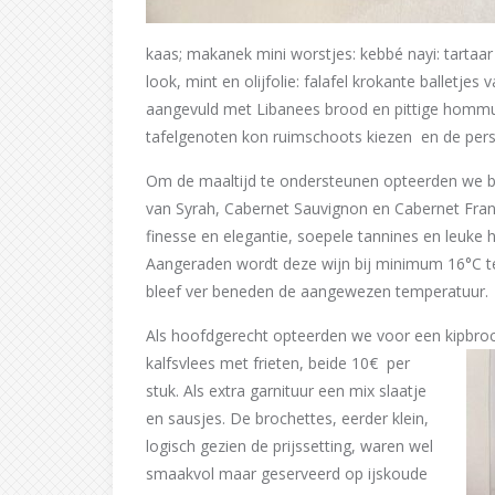
kaas; makanek mini worstjes: kebbé nayi: tartaar
look, mint en olijfolie: falafel krokante balletj
aangevuld met Libanees brood en pittige hommus 
tafelgenoten kon ruimschoots kiezen en de pers
Om de maaltijd te ondersteunen opteerden we b
van Syrah, Cabernet Sauvignon en Cabernet Franc
finesse en elegantie, soepele tannines en leuke h
Aangeraden wordt deze wijn bij minimum 16°C te
bleef ver beneden de aangewezen temperatuur.
Als hoofdgerecht opteerden we voor een kipbroc
kalfsvlees met frieten, beide 10€ per
stuk. Als extra garnituur een mix slaatje
en sausjes. De brochettes, eerder klein,
logisch gezien de prijssetting, waren wel
smaakvol maar geserveerd op ijskoude