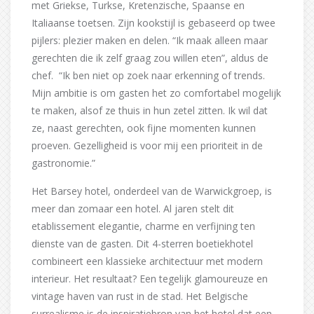
met Griekse, Turkse, Kretenzische, Spaanse en
Italiaanse toetsen. Zijn kookstijl is gebaseerd op twee
pijlers: plezier maken en delen. “Ik maak alleen maar
gerechten die ik zelf graag zou willen eten”, aldus de
chef. “Ik ben niet op zoek naar erkenning of trends.
Mijn ambitie is om gasten het zo comfortabel mogelijk
te maken, alsof ze thuis in hun zetel zitten. Ik wil dat
ze, naast gerechten, ook fijne momenten kunnen
proeven. Gezelligheid is voor mij een prioriteit in de
gastronomie.”
Het Barsey hotel, onderdeel van de Warwickgroep, is
meer dan zomaar een hotel. Al jaren stelt dit
etablissement elegantie, charme en verfijning ten
dienste van de gasten. Dit 4-sterren boetiekhotel
combineert een klassieke architectuur met modern
interieur. Het resultaat? Een tegelijk glamoureuze en
vintage haven van rust in de stad. Het Belgische
surrealisme is de inspiratiebron van het hotel dat een