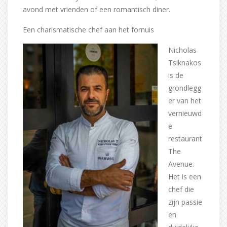
avond met vrienden of een romantisch diner.
Een charismatische chef aan het fornuis
Nicholas
Tsiknakos
is de
grondlegg
er van het
vernieuwd
e
restaurant
The
Avenue.
Het is een
chef die
zijn passie
en