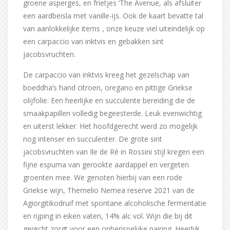
groene asperges, en frietjes ‘The Avenue, als afsluiter
een aardbeisla met vanille-ijs. Ook de kaart bevatte tal
van aanlokkelijke items , onze keuze viel uiteindelijk op
een carpaccio van inktvis en gebakken sint
jacobsvruchten.
De carpaccio van inktvis kreeg het gezelschap van
boeddha’s hand citroen, oregano en pittige Griekse
olijfolie. Een heerlijke en succulente bereiding die de
smaakpapillen volledig begeesterde. Leuk evenwichtig
en uiterst lekker. Het hoofdgerecht werd zo mogelijk
nog intenser en succulenter. De grote sint
jacobsvruchten van Ile de Ré in Rossini stijl kregen een
fijne espuma van gerookte aardappel en vergeten
groenten mee. We genoten hierbij van een rode
Griekse wijn, Themelio Nemea reserve 2021 van de
Agiorgitikodruif met spontane alcoholische fermentatie
en rijping in eiken vaten, 14% alc vol. Wijn die bij dit
gerecht zorgt voor een onberispelijke pairing. Heerlijk