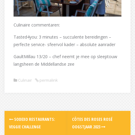
Culinaire commentaren:
Tasted4you: 3 minutes – succulente bereidingen –
perfecte service- sfeervol kader – absolute aanrader
GaultMillau 13/20 – chef neemt je mee op sleeptouw
langsheen de Middellandse zee
Culinair
permalink
Post
SODEXO RESTAURANTS:
CÔTES DES ROSES ROSÉ
navigation
VEGGIE CHALLENGE
OOGSTJAAR 2023