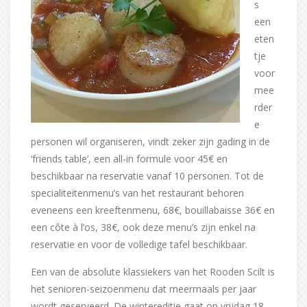
s
een
eten
tje
voor
mee
rder
e
personen wil organiseren, vindt zeker zijn gading in de
‘friends table’, een all-in formule voor 45€ en
beschikbaar na reservatie vanaf 10 personen. Tot de
specialiteitenmenu’s van het restaurant behoren
eveneens een kreeftenmenu, 68€, bouillabaisse 36€ en
een côte à l’os, 38€, ook deze menu’s zijn enkel na
reservatie en voor de volledige tafel beschikbaar.
Een van de absolute klassiekers van het Rooden Scilt is
het senioren-seizoenmenu dat meermaals per jaar
wordt geserveerd. De wintereditie gaat op vrijdag 18