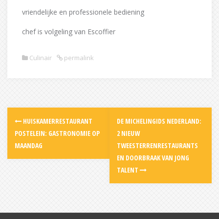
vriendelijke en professionele bediening
chef is volgeling van Escoffier
Culinair
permalink
Post
HUISKAMERRESTAURANT
DE MICHELINGIDS NEDERLAND:
navigation
POSTELEIN: GASTRONOMIE OP
2 NIEUW
MAANDAG
TWEESTERRENRESTAURANTS
EN DOORBRAAK VAN JONG
TALENT