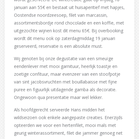
januari aan 55€ en bestaat uit huisaperitief met hapjes,
Oostendse noordzeesoep, filet van marcassin,
assortimentsbordje rond chocolade en een koffie, met
uitgezochte wijnen kost dit menu 65€. Bij overbooking
wordt dit menu ook op zaterdagmiddag 19 januari
geserveerd, reservatie is een absolute must.
Wij genoten bij onze degustatie van een smeuïge
eendenlever met mooi garnituur, heerlijk toastje en
zoetige confituur, maar evenzeer van een stoofpotje
van sint jacobsvruchten met bouillabaisse met fijne
puree en figuurlijk uitdagende gamba als decoratie.
Ongewoon qua presentatie maar wel lekker.
Als hoofdgerecht serveerde Hans midden het
wildseizoen ook enkele aangepaste creaties. Enerzijds
opteerden we voor een hertenfilet, mooi mals met
geurig winterassortiment, filet die jammer genoeg net