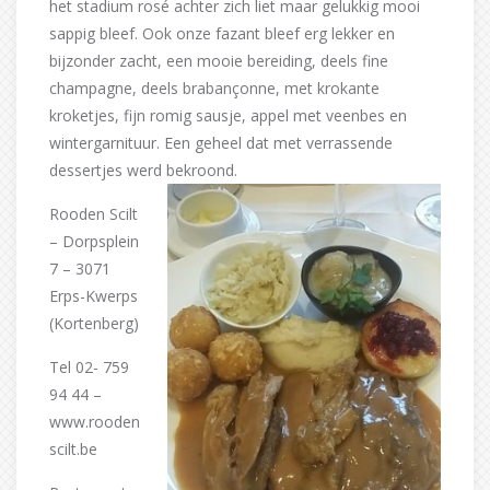
het stadium rosé achter zich liet maar gelukkig mooi
sappig bleef. Ook onze fazant bleef erg lekker en
bijzonder zacht, een mooie bereiding, deels fine
champagne, deels brabançonne, met krokante
kroketjes, fijn romig sausje, appel met veenbes en
wintergarnituur. Een geheel dat met verrassende
dessertjes werd bekroond.
Rooden Scilt
– Dorpsplein
7 – 3071
Erps-Kwerps
(Kortenberg)
Tel 02- 759
94 44 –
www.rooden
scilt.be